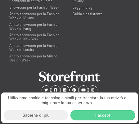
Showroom in affitto a Roma
Privacy
Showroom per la Fashion Week
Leggi il blog
Affitto showroom per la Fashion
Guida e assistenza
Week di Milano
Affitto showroom per la Fashion
Week di Parigi
Affitto showroom per la Fashion
Week di New York
Affitto showroom per la Fashion
Week di Londra
Affitto showroom per la Milano
Design Week
Utilizziamo cookie e tecnologie simili per tracciare la tua attività e
migliorare la tua esperienza.
Saperne di più
I accept
Milano
New York
London