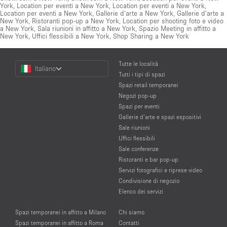
York
,
Location per eventi a New York
,
Location per eventi a New York
,
Location per eventi a New York
,
Gallerie d'arte a New York
,
Gallerie d'arte a
New York
,
Ristoranti pop-up a New York
,
Location per shooting foto e video
a New York
,
Sala riunioni in affitto a New York
,
Spazio Meeting in affitto a
New York
,
Uffici flessibili a New York
,
Shop Sharing a New York
Choose
Tutte le località
Italiano
a
Tutti i tipi di spazi
Language
Spazi retail temporanei
Negozi pop-up
Spazi per eventi
Gallerie d’arte e spazi espositivi
Sale riunioni
Uffici flessibili
Sale conferenze
Ristoranti e bar pop-up
Servizi fotografici e riprese video
Condivisione di negozio
Elenco dei servizi
Spazi temporanei in affitto a Milano
Chi siamo
Spazi temporanei in affitto a Roma
Contatti