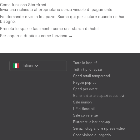
Come funziona Storefront
Invia una richiesta al proprietario senza vincolo di pagamento
Fai domande e visita lo spazio. Siamo qui per aiutare quando ne hai
bisogno.
Prenota lo spazio facilmente come una stanza di hotel
Per saperne di più su come funziona →
Choose
Tutte le località
Italiano
a
Tutti i tipi di spazi
Language
Spazi retail temporanei
Negozi pop-up
Spazi per eventi
Gallerie d’arte e spazi espositivi
Sale riunioni
Uffici flessibili
Sale conferenze
Ristoranti e bar pop-up
Servizi fotografici e riprese video
Condivisione di negozio