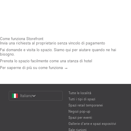
Come funziona Storefront
Invia una richiesta al proprietario senza vincolo di pagamento
Fai domande e visita lo spazio. Siamo qui per aiutare quando ne hai
bisogno.
Prenota lo spazio facilmente come una stanza di hotel
Per saperne di più su come funziona →
Choose
Tutte le località
Italiano
a
Tutti i tipi di spazi
Language
Spazi retail temporanei
Negozi pop-up
Spazi per eventi
Gallerie d’arte e spazi espositivi
Sale riunioni