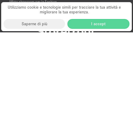
Affitto showroom per la Fashion
Week di Londra
Utilizziamo cookie e tecnologie simili per tracciare la tua attività e
migliorare la tua esperienza.
Affitto showroom per la Milano
Design Week
Saperne di più
I accept
Milano
New York
London
Paris
Amsterdam
Hong Kong