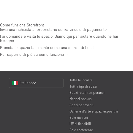
Come funziona Storefront
Invia una richiesta al proprietario senza vincolo di pagamento
Fai domande e visita lo spazio. Siamo qui per aiutare quando ne hai
bisogno.
Prenota lo spazio facilmente come una stanza di hotel
Per saperne di più su come funziona →
Choose
Tutte le località
Italiano
a
Tutti i tipi di spazi
Language
Spazi retail temporanei
Negozi pop-up
Spazi per eventi
Gallerie d’arte e spazi espositivi
Sale riunioni
Uffici flessibili
Sale conferenze