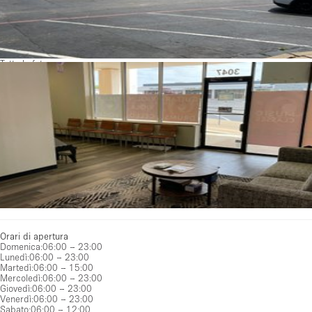
Tutte le foto
Orari di apertura
Domenica
:
06:00 – 23:00
Lunedì
:
06:00 – 23:00
Martedì
:
06:00 – 15:00
Mercoledì
:
06:00 – 23:00
Giovedì
:
06:00 – 23:00
Venerdì
:
06:00 – 23:00
Sabato
:
06:00 – 12:00