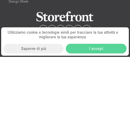
Design Week
Utilizziamo cookie e tecnologie simili per tracciare la tua attività e
migliorare la tua esperienza.
Saperne di più
I accept
Milano
New York
London
Paris
Amsterdam
Hong Kong
© PopUp Immo, Inc. All rights reserved.