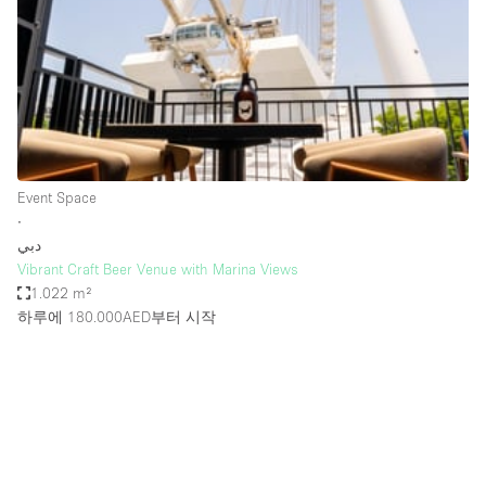
Restaurant / Bar / Cafe
Rooftop
Salon
Shop Share
Stall / Market Stall
Truck
Event Space
∙
Unique Space
دبي
Vibrant Craft Beer Venue with Marina Views
Warehouse
1.022 m²
하루에 180.000AED
부터 시작
공간 기능
Air Conditioning
Animals Friendly
Bar