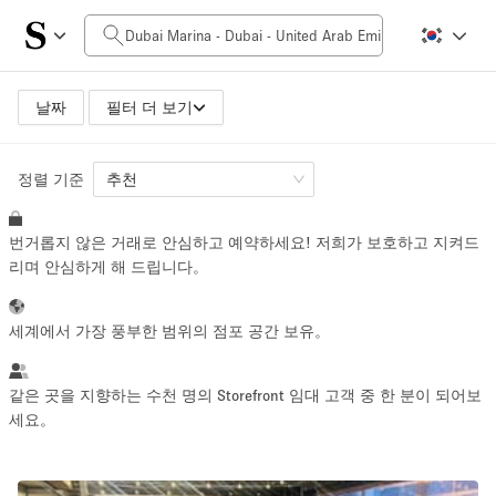
일일 비용
0AED
5.000AED+
날짜
필터 더 보기
정렬 기준
공간 크기
추천
번거롭지 않은 거래로 안심하고 예약하세요! 저희가 보호하고 지켜드
10 m²
500+ m²
리며 안심하게 해 드립니다。
~ 13 명
~ 650 명
세계에서 가장 풍부한 범위의 점포 공간 보유。
프로젝트 유형
같은 곳을 지향하는 수천 명의 Storefront 임대 고객 중 한 분이 되어보
세요。
Retail
Showroom
Event
Art
Food