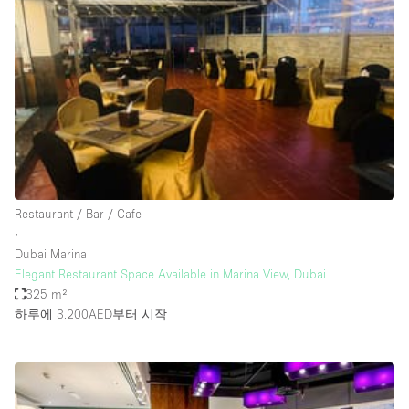
Photo
Conference
Meeting
Office
Shop Share
Shooting
공간 유형
Advertisement Space
Restaurant / Bar / Cafe
Apartment / Loft
∙
Dubai Marina
Art Gallery
Elegant Restaurant Space Available in Marina View, Dubai
Atelier / Workshop Studio
325 m²
하루에 3.200AED
부터 시작
Boat
Booth / Kiosk / Stand
Boutique / Shop