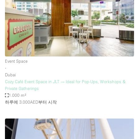
Conference Room
Container
Creative Space
Event Space
Fair / Festival
Hall
Event Space
Lobby Space
∙
Dubai
Mall Shop
Cozy Café Event Space in JLT — Ideal for Pop-Ups, Workshops &
Mansion / House
Private Gatherings
1.000 m²
Meeting Space
하루에 3.000AED
부터 시작
Office Space
Other
Photo / Filming Studio