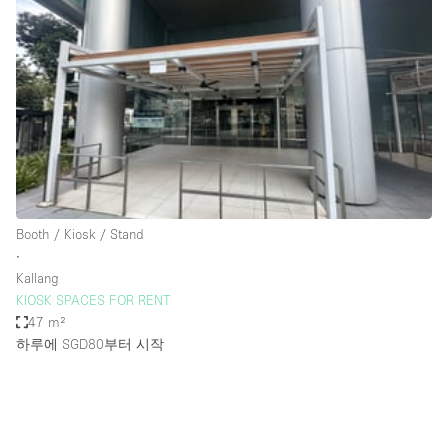
Photo
Conference
Meeting
Office
Shop Share
Shooting
공간 유형
Advertisement Space
Booth / Kiosk / Stand
Apartment / Loft
∙
Kallang
Art Gallery
KIOSK SPACES FOR RENT
Atelier / Workshop Studio
47 m²
하루에 SGD80
부터 시작
Boat
Booth / Kiosk / Stand
Boutique / Shop