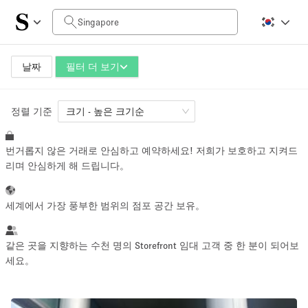
일일 비용
SGD0
SGD5,000+
날짜
필터 더 보기
정렬 기준
공간 크기
크기 - 높은 크기순
번거롭지 않은 거래로 안심하고 예약하세요! 저희가 보호하고 지켜드
10 m²
500+ m²
리며 안심하게 해 드립니다。
~ 13 명
~ 650 명
세계에서 가장 풍부한 범위의 점포 공간 보유。
프로젝트 유형
같은 곳을 지향하는 수천 명의 Storefront 임대 고객 중 한 분이 되어보
세요。
Retail
Showroom
Event
Art
Food