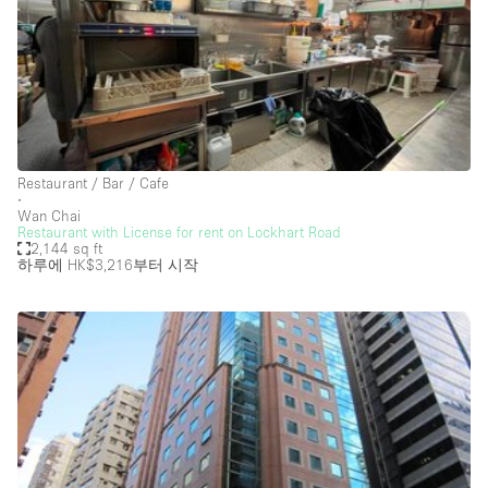
Photo
Conference
Meeting
Office
Shop Share
Shooting
공간 유형
Advertisement Space
Restaurant / Bar / Cafe
∙
Wan Chai
Apartment / Loft
Restaurant with License for rent on Lockhart Road
2,144 sq ft
Art Gallery
하루에 HK$3,216
부터 시작
Atelier / Workshop Studio
Boat
Booth / Kiosk / Stand
Boutique / Shop
Conference Room
Container