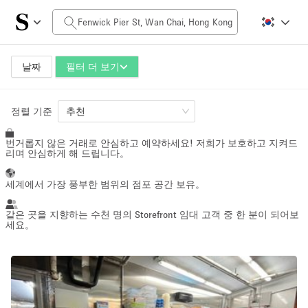
일일 비용
$0
$5,000+
날짜
필터 더 보기
공간 크기
정렬 기준
추천
번거롭지 않은 거래로 안심하고 예약하세요! 저희가 보호하고 지켜드
100 sq ft
5000+ sq ft
리며 안심하게 해 드립니다。
~ 13 명
~ 650 명
세계에서 가장 풍부한 범위의 점포 공간 보유。
프로젝트 유형
같은 곳을 지향하는 수천 명의 Storefront 임대 고객 중 한 분이 되어보
세요。
Retail
Showroom
Event
Art
Food