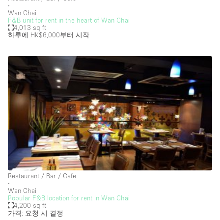
∙
Wan Chai
Salon
F&B unit for rent in the heart of Wan Chai
4,013 sq ft
Shop Share
하루에 HK$6,000
부터 시작
Stall / Market Stall
Truck
Unique Space
Warehouse
공간 기능
Air Conditioning
Animals Friendly
Restaurant / Bar / Cafe
∙
Bar
Wan Chai
Popular F&B location for rent in Wan Chai
Bathroom
4,200 sq ft
가격: 요청 시 결정