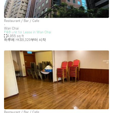
Creative Space
Event Space
Restaurant / Bar / Cafe
Fair / Festival
∙
Wan Chai
F&B unit for Lease in Wan Chai
Hall
4,955 sq ft
하루에 HK$8,329
부터 시작
Lobby Space
Mall Shop
Mansion / House
Meeting Space
Office Space
Other
Photo / Filming Studio
Restaurant / Bar / Cafe
Rooftop
Restaurant / Bar / Cafe