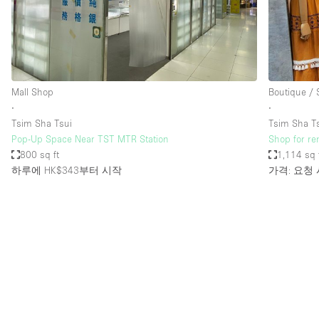
Restaurant / Bar / Cafe
Salon
Stall / Market Stall
Unique Space
Mall Shop
Boutique /
∙
∙
Tsim Sha Tsui
Tsim Sha T
공간 기능
Air Conditioning
Pop-Up Space Near TST MTR Station
Shop for re
800 sq ft
1,114 sq 
Bar
하루에 HK$343
부터 시작
가격: 요청
Car Display
Counters
Electricity
Fitting Rooms
Garden
Ground Floor