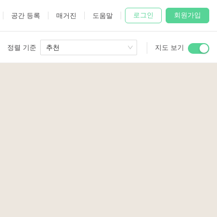
로그인
회원가입
공간 등록
매거진
도움말
정렬 기준
추천
지도 보기
 Studio
and
udio