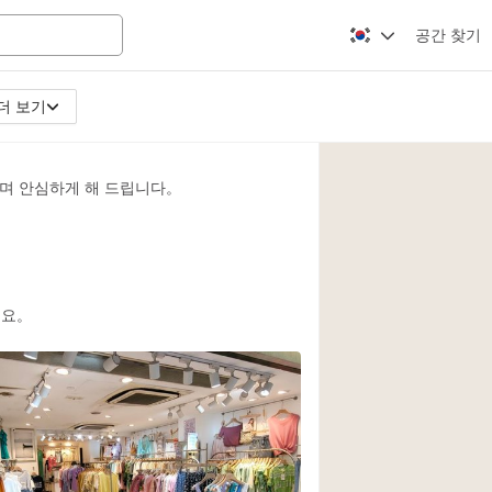
공간 찾기
더 보기
Apartment / Loft
Atelier / Workshop
며 안심하게 해 드립니다。
Booth / Kiosk / St
Conference Room
Creative Space
Fair / Festival
세요。
Lobby Space
Mansion / House
Office Space
Photo / Filming St