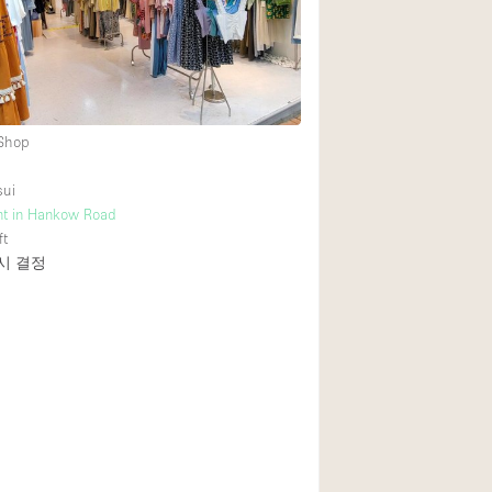
Rooftop
Shop Share
Truck
Warehouse
 Shop
sui
Animals Friendly
nt in Hankow Road
ft
Bathroom
 시 결정
Concierge
Daylight
Elevator
Furniture
Garment Rack
Handicap Accessib