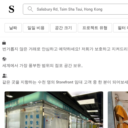
날짜
일일 비용
공간 크기
프로젝트 유형
필터 
공간 유형
Advertisement Space
Art Gallery
번거롭지 않은 거래로 안심하고 예약하세요! 저희가 보호하고 지켜드리
Boat
Boutique / Shop
세계에서 가장 풍부한 범위의 점포 공간 보유。
Container
Event Space
같은 곳을 지향하는 수천 명의 Storefront 임대 고객 중 한 분이 되어보
Hall
Mall Shop
Meeting Space
Other