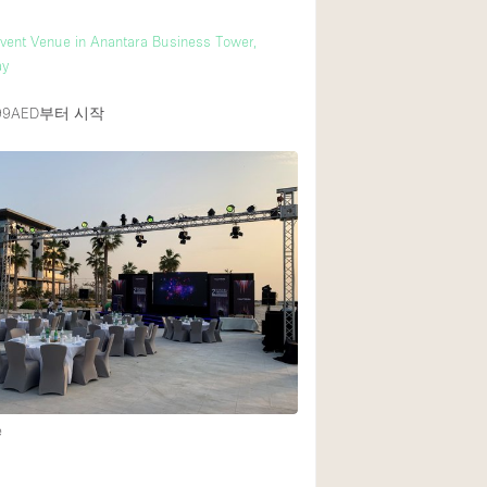
Event Venue in Anantara Business Tower,
ay
99AED
부터 시작
e