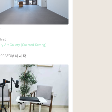
1층 앞마당
쇼핑몰
e
윗층
first
y Art Gallery (Curated Setting)
00AED
부터 시작