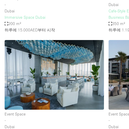
∙
Dubai
Dubai
Cafe-Style 
Immersive Space Dubai
Business B
200 m²
350 m²
하루에 15.000AED
부터 시작
하루에 1.1
Event Space
Event Spac
∙
∙
Dubai
Dubai