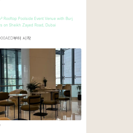
² Rooftop Poolside Event Venue with Burj
ws on Sheikh Zayed Road, Dubai
00AED
부터 시작
e