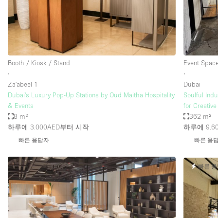
Restaurant / Bar / Cafe
Salon
Stall / Market Stall
Unique Space
Booth / Kiosk / Stand
Event Spac
∙
∙
Za'abeel 1
Dubai
공간 기능
Air Conditioning
Dubai's Luxury Pop-Up Stations by Oud Maitha Hospitality
Soulful Ind
& Events
for Creativ
Bar
8 m²
362 m²
Car Display
하루에 3.000AED
부터 시작
하루에 9.6
빠른 응답자
빠른 응
Counters
Electricity
빠른 
Fitting Rooms
Garden
Ground Floor