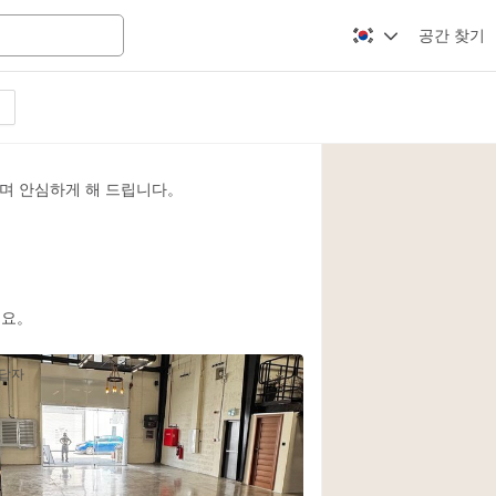
공간 찾기
Apartment / Loft
Atelier / Workshop
며 안심하게 해 드립니다。
Booth / Kiosk / St
Conference Room
Creative Space
Fair / Festival
세요。
Lobby Space
응답자
Mansion / House
Office Space
Photo / Filming St