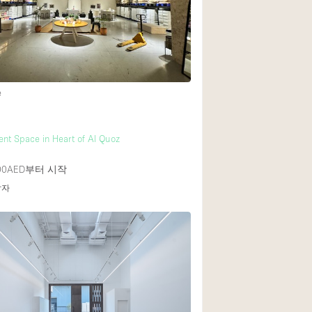
Heating
Internet
Large Door Entran
Liquor Licence
e
Multiple Rooms
Private Parking
vent Space in Heart of Al Quoz
Rooftop / Terrace
00AED
부터 시작
Smoking Area
답자
Soundproof
Street Level
Terrace
Water Access
Window Display