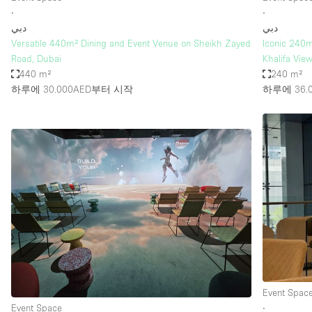
∙
∙
دبي
دبي
Versatile 440m² Dining and Event Venue on Sheikh Zayed
Iconic 240m
Road, Dubai
Khalifa Vie
440 m²
240 m²
하루에 30.000AED
부터 시작
하루에 36.0
Event Spac
Event Space
∙