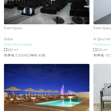
층 / 접근성:
지하층
위치한 거리
Event Space
Event Spac
∙
∙
테라스
Dubai
Al Qouz Ind.
기타
Event Venue Space
Contemporar
300 m²
200 m²
하루에 6.000AED
부터 시작
하루에 18.0