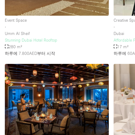
Event Space
Creative Sp
∙
∙
Umm Al Sheif
Dubai
Stunning Dubai Hotel Rooftop
Affordable 
280 m²
17 m²
하루에 7.800AED
부터 시작
하루에 60A