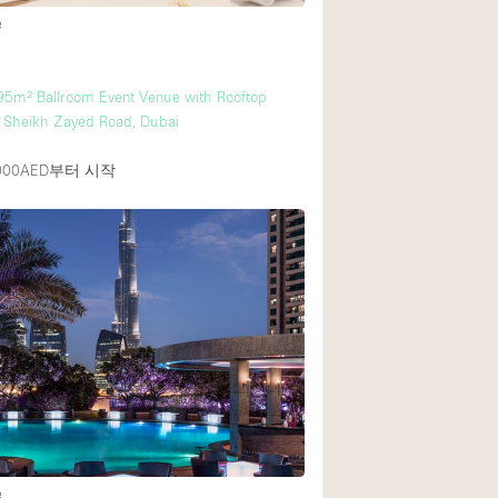
e
95m² Ballroom Event Venue with Rooftop
 Sheikh Zayed Road, Dubai
00AED
부터 시작
e