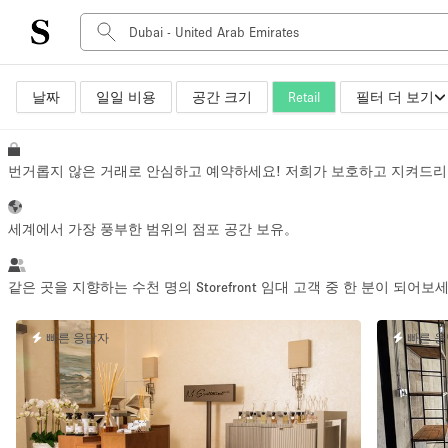
날짜
일일 비용
공간 크기
Retail
필터 더 보기
공간 유형
Advertisement Space
Art Gallery
번거롭지 않은 거래로 안심하고 예약하세요! 저희가 보호하고 지켜드리
Boat
Boutique / Shop
세계에서 가장 풍부한 범위의 점포 공간 보유。
Container
Event Space
같은 곳을 지향하는 수천 명의 Storefront 임대 고객 중 한 분이 되어보
Hall
빠른 응답자
빠른 
Mall Shop
Meeting Space
Other