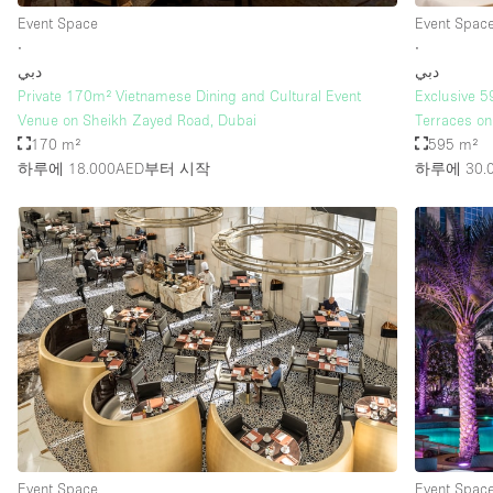
Event Space
Event Spac
∙
∙
دبي
دبي
Private 170m² Vietnamese Dining and Cultural Event
Exclusive 5
Venue on Sheikh Zayed Road, Dubai
Terraces on
170 m²
595 m²
하루에 18.000AED
부터 시작
하루에 30.0
Event Space
Event Spac