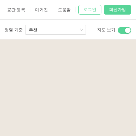
로그인
회원가입
공간 등록
매거진
도움말
정렬 기준
추천
지도 보기
 Studio
and
2
udio
27