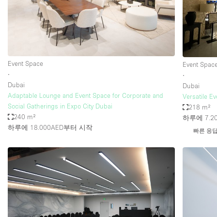
Haussmann Style
Industrial
Kitchen
Lighting
Event Space
Event Spac
∙
∙
Living Space
Dubai
Dubai
Office Equipment
Adaptable Lounge and Event Space for Corporate and
Versatile E
Social Gatherings in Expo City Dubai
218 m²
Raw
240 m²
하루에 7.2
Security System
하루에 18.000AED
부터 시작
빠른 응
Sound & Video Equipment
Stock Room
Stunning View
Toilets
Whitebox / Minimal