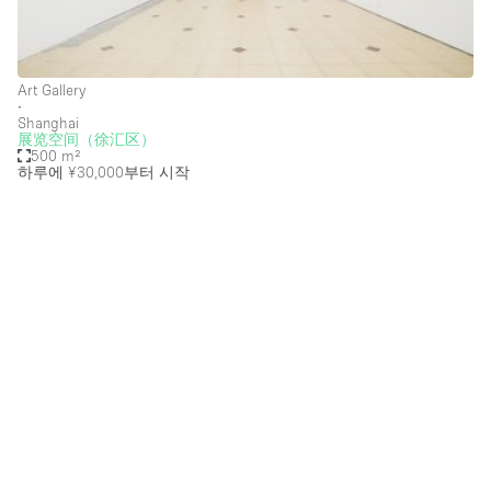
Creative Space
Event Space
Art Gallery
Fair / Festival
∙
Shanghai
展览空间（徐汇区）
Hall
500 m²
하루에 ¥30,000
부터 시작
Lobby Space
Mall Shop
Mansion / House
Meeting Space
Office Space
Other
Photo / Filming Studio
Restaurant / Bar / Cafe
Rooftop