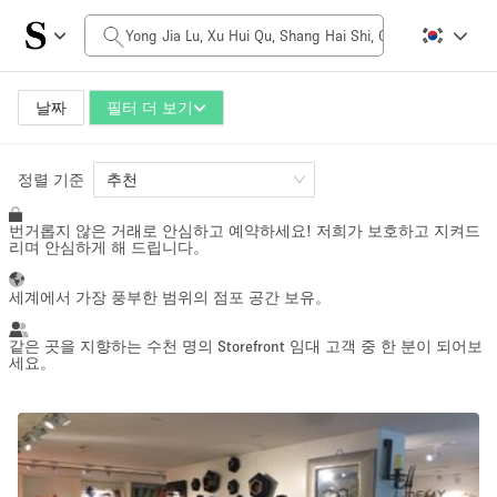
일일 비용
$0
$5,000+
날짜
필터 더 보기
공간 크기
정렬 기준
추천
번거롭지 않은 거래로 안심하고 예약하세요! 저희가 보호하고 지켜드
100 sq ft
5000+ sq ft
리며 안심하게 해 드립니다。
~ 13 명
~ 650 명
세계에서 가장 풍부한 범위의 점포 공간 보유。
프로젝트 유형
같은 곳을 지향하는 수천 명의 Storefront 임대 고객 중 한 분이 되어보
세요。
Retail
Showroom
Event
Art
Food