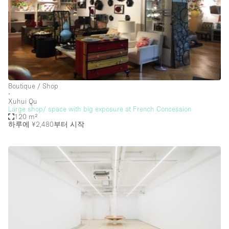
Photo
Conference
Meeting
Office
Shop Share
Shooting
공간 유형
Advertisement Space
Boutique / Shop
∙
Xuhui Qu
Apartment / Loft
Large shop/ space with big exposure at French Concession
120 m²
Art Gallery
하루에 ¥2,480
부터 시작
Atelier / Workshop Studio
Boat
Booth / Kiosk / Stand
Boutique / Shop
Conference Room
Container