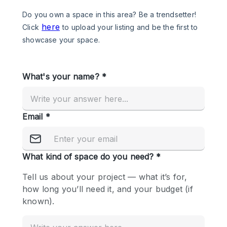
Photo
Conference
Meeting
Office
Shop Share
Shooting
공간 유형
Advertisement Space
Apartment / Loft
Art Gallery
Atelier / Workshop Studio
Boat
Booth / Kiosk / Stand
Boutique / Shop