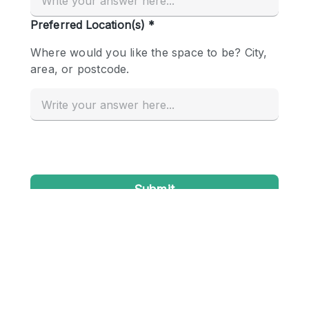
Conference Room
Container
Creative Space
Event Space
Fair / Festival
Hall
Lobby Space
Mall Shop
Mansion / House
Meeting Space
Office Space
Other
Photo / Filming Studio