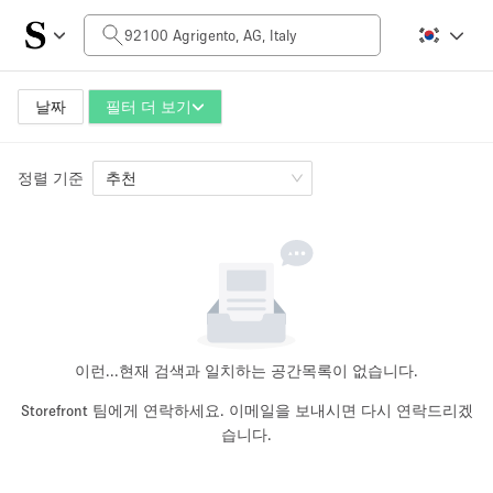
일일 비용
0€
5.000€+
날짜
필터 더 보기
정렬 기준
공간 크기
추천
10 m²
500+ m²
~ 13 명
~ 650 명
프로젝트 유형
이런...
현재 검색과 일치하는 공간목록이 없습니다.
Storefront 팀에게 연락하세요. 이메일을 보내시면 다시 연락드리겠
습니다.
Retail
Showroom
Event
Art
Food