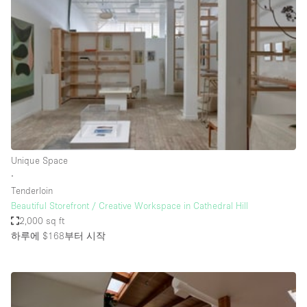
Photo
Conference
Meeting
Office
Shop Share
Shooting
공간 유형
Advertisement Space
Unique Space
Apartment / Loft
∙
Tenderloin
Art Gallery
Beautiful Storefront / Creative Workspace in Cathedral Hill
Atelier / Workshop Studio
2,000 sq ft
하루에 $168
부터 시작
Boat
Booth / Kiosk / Stand
Boutique / Shop