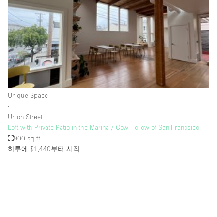
Conference Room
Container
Creative Space
Event Space
Fair / Festival
Hall
Unique Space
Lobby Space
∙
Union Street
Mall Shop
Loft with Private Patio in the Marina / Cow Hollow of San Francsico
Mansion / House
900 sq ft
하루에 $1,440
부터 시작
Meeting Space
Office Space
Other
Photo / Filming Studio