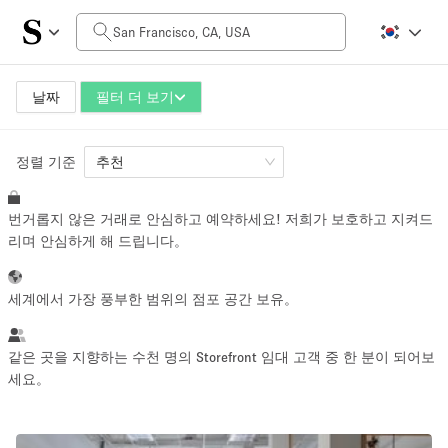
일일 비용
$0
$5,000+
날짜
필터 더 보기
정렬 기준
공간 크기
추천
번거롭지 않은 거래로 안심하고 예약하세요! 저희가 보호하고 지켜드
100 sq ft
5000+ sq ft
리며 안심하게 해 드립니다。
~ 13 명
~ 650 명
세계에서 가장 풍부한 범위의 점포 공간 보유。
프로젝트 유형
같은 곳을 지향하는 수천 명의 Storefront 임대 고객 중 한 분이 되어보
세요。
Retail
Showroom
Event
Art
Food