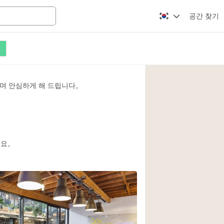
공간 찾기
Apartment / Loft
Atelier / Workshop
며 안심하게 해 드립니다。
Booth / Kiosk / St
Conference Room
Creative Space
Fair / Festival
세요。
Lobby Space
Mansion / House
응답자
Office Space
Photo / Filming St