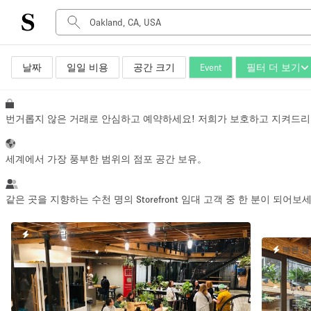
날짜
일일 비용
공간 크기
Event
필터 더 보기
공간 유형
Advertisement Space
Art Gallery
번거롭지 않은 거래로 안심하고 예약하세요! 저희가 보호하고 지켜드리
Boat
Boutique / Shop
세계에서 가장 풍부한 범위의 점포 공간 보유。
Container
Event Space
같은 곳을 지향하는 수천 명의 Storefront 임대 고객 중 한 분이 되어보
Hall
빠른 응답자
Mall Shop
빠른 
Meeting Space
Other