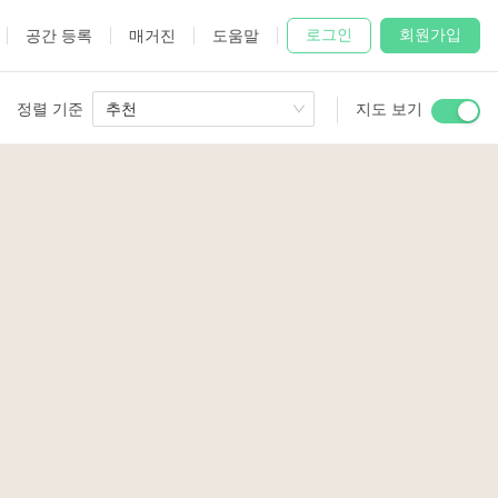
로그인
회원가입
공간 등록
매거진
도움말
정렬 기준
추천
지도 보기
 Studio
and
6
udio