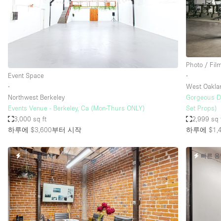
Haussmann Style
Industrial
Kitchen
Lighting
Photo / Fil
Event Space
∙
Living Space
∙
West Oakla
Office Equipment
Northwest Berkeley
Gorgeous Da
Events Venue - Berkeley, Ca (Mon-Thurs ONLY)
Set Props)
Raw
3,000 sq ft
2,999 sq 
Security System
하루에 $3,600
부터 시작
하루에 $1,
Sound & Video Equipment
빠른 응답자
빠른 
Stock Room
Stunning View
Toilets
Whitebox / Minimal