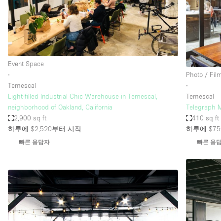
Restaurant / Bar / Cafe
Salon
Stall / Market Stall
Unique Space
Event Space
∙
Photo / Fil
Temescal
∙
공간 기능
Air Conditioning
Light-filled Industrial Chic Warehouse in Temescal,
Temescal
neighborhood of Oakland, California
Telegraph 
Bar
2,900 sq ft
410 sq ft
Car Display
하루에 $2,520
부터 시작
하루에 $75
빠른 응답자
빠른 응
Counters
Electricity
Fitting Rooms
Garden
Ground Floor