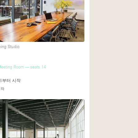
Rooftop
Shop Share
Truck
Warehouse
ming Studio
Animals Friendly
Meeting Room — seats 14
Bathroom
Concierge
6
부터 시작
답자
Daylight
Elevator
Furniture
Garment Rack
Handicap Accessib