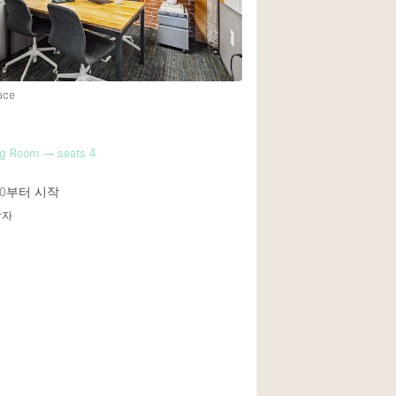
1층 앞마당
쇼핑몰
ace
윗층
ng Room — seats 4
0
부터 시작
답자