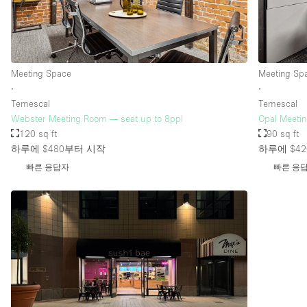
층 / 접근성:
지하층
위치한 거리
Meeting Space
Meeting Sp
∙
∙
테라스
Temescal
Temescal
기타
Webster Meeting Room — seat up to 8ppl
Opal Meeti
120 sq ft
90 sq ft
하루에 $480
부터 시작
하루에 $42
빠른 응답자
빠른 응