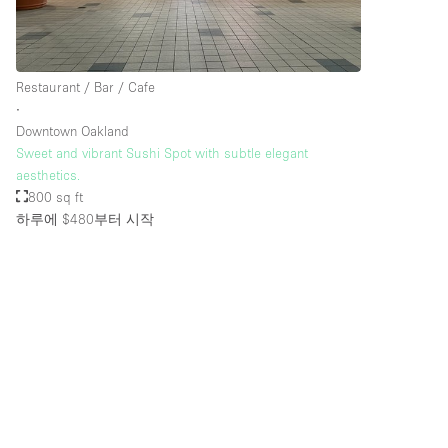
Restaurant / Bar / Cafe
∙
Downtown Oakland
Sweet and vibrant Sushi Spot with subtle elegant
aesthetics.
800 sq ft
하루에 $480
부터 시작