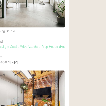
Heating
Internet
Large Door Entran
Liquor Licence
ming Studio
Multiple Rooms
nd
Private Parking
ylight Studio With Attached Prop House (Hot
Rooftop / Terrace
ft
Smoking Area
440
부터 시작
Soundproof
응답자
Street Level
Terrace
Water Access
Window Display