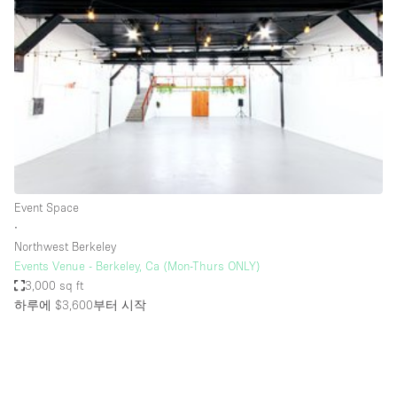
Photo
Conference
Meeting
Office
Shop Share
Shooting
공간 유형
Advertisement Space
Event Space
Apartment / Loft
∙
Northwest Berkeley
Art Gallery
Events Venue - Berkeley, Ca (Mon-Thurs ONLY)
Atelier / Workshop Studio
3,000 sq ft
하루에 $3,600
부터 시작
Boat
Booth / Kiosk / Stand
Boutique / Shop