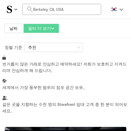
일일 비용
$0
$5,000+
날짜
필터 더 보기
정렬 기준
공간 크기
추천
번거롭지 않은 거래로 안심하고 예약하세요! 저희가 보호하고 지켜드
100 sq ft
5000+ sq ft
리며 안심하게 해 드립니다。
~ 13 명
~ 650 명
세계에서 가장 풍부한 범위의 점포 공간 보유。
프로젝트 유형
같은 곳을 지향하는 수천 명의 Storefront 임대 고객 중 한 분이 되어보
세요。
Retail
Showroom
Event
Art
Food