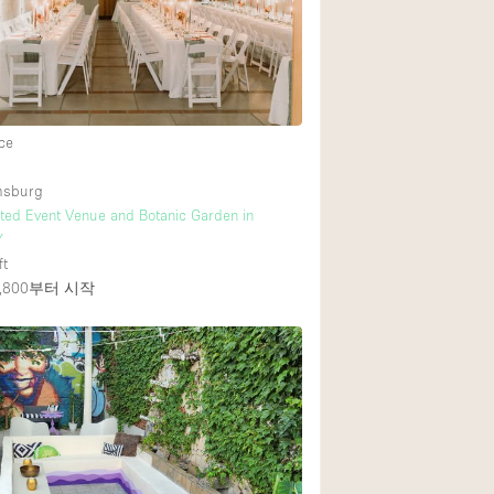
Rooftop
Shop Share
Truck
Warehouse
ce
amsburg
Animals Friendly
ed Event Venue and Botanic Garden in
Y
Bathroom
ft
Concierge
800
부터 시작
Daylight
Elevator
Furniture
Garment Rack
Handicap Accessib