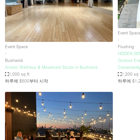
Haussmann Style
Industrial
Kitchen
Event Spac
Lighting
∙
Event Space
Flushing
Living Space
∙
HIDDEN GEM
Office Equipment
Bushwick
Outdoor Eve
Artistic Wellness & Movement Studio in Bushwick
Convenientl
Raw
1,000 sq ft
1,200 sq 
하루에 $600
부터 시작
하루에 $1,
Security System
Sound & Video Equipment
Stock Room
Stunning View
Toilets
Whitebox / Minimal