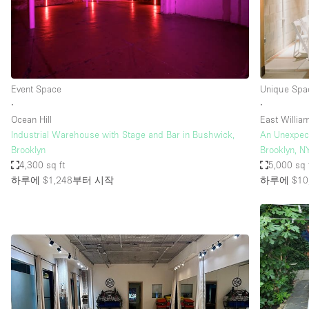
Restaurant / Bar / Cafe
Salon
Stall / Market Stall
Unique Space
Event Space
Unique Spa
∙
∙
Ocean Hill
East Willi
공간 기능
Air Conditioning
Industrial Warehouse with Stage and Bar in Bushwick,
An Unexpect
Brooklyn
Brooklyn, N
Bar
4,300 sq ft
5,000 sq 
Car Display
하루에 $1,248
부터 시작
하루에 $10,
Counters
Electricity
Fitting Rooms
Garden
Ground Floor