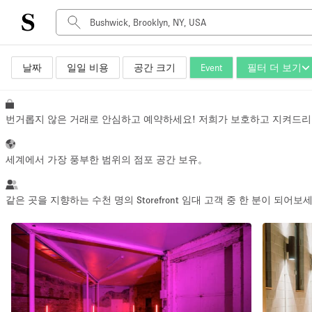
날짜
일일 비용
공간 크기
Event
필터 더 보기
공간 유형
Advertisement Space
Art Gallery
번거롭지 않은 거래로 안심하고 예약하세요! 저희가 보호하고 지켜드리
Boat
Boutique / Shop
세계에서 가장 풍부한 범위의 점포 공간 보유。
Container
Event Space
같은 곳을 지향하는 수천 명의 Storefront 임대 고객 중 한 분이 되어보
Hall
Mall Shop
Meeting Space
Other