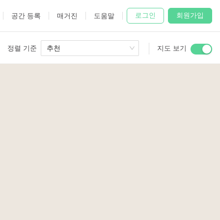
로그인
회원가입
공간 등록
매거진
도움말
정렬 기준
추천
지도 보기
 Studio
and
3
udio