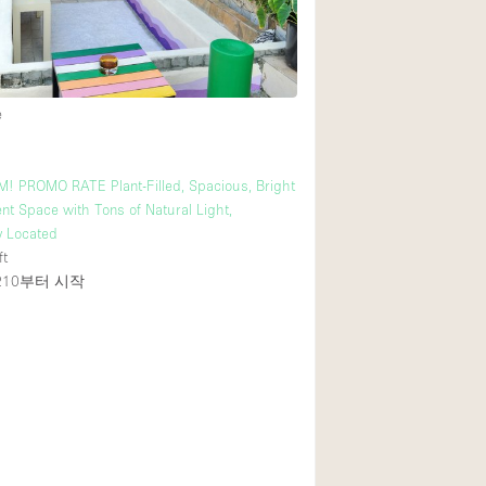
Heating
Internet
Large Door Entran
e
Liquor Licence
Multiple Rooms
! PROMO RATE Plant-Filled, Spacious, Bright
Private Parking
nt Space with Tons of Natural Light,
y Located
Rooftop / Terrace
ft
210
부터 시작
Smoking Area
Soundproof
Street Level
Terrace
Water Access
Window Display