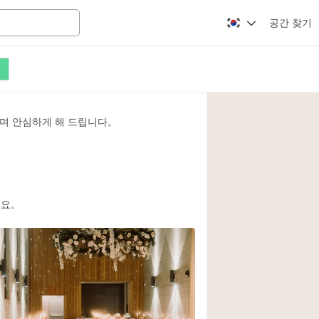
공간 찾기
Apartment / Loft
Atelier / Workshop
며 안심하게 해 드립니다。
Booth / Kiosk / St
Conference Room
Creative Space
Fair / Festival
세요。
Lobby Space
Mansion / House
Office Space
Photo / Filming St