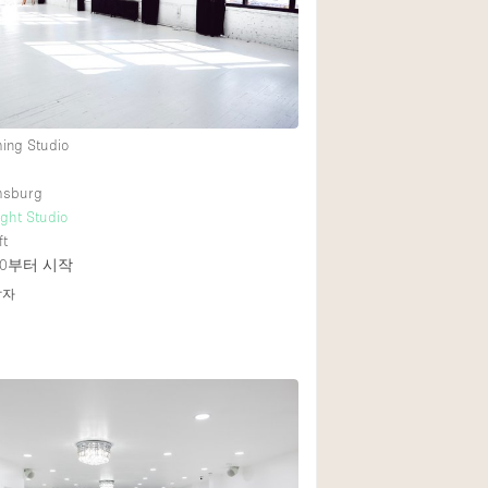
1층 앞마당
쇼핑몰
ming Studio
윗층
amsburg
ight Studio
ft
0
부터 시작
답자