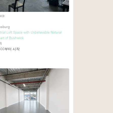
ace
amsburg
trial Loft Space with Unbelievable Natural
eart of Bushwick
ft
800
부터 시작