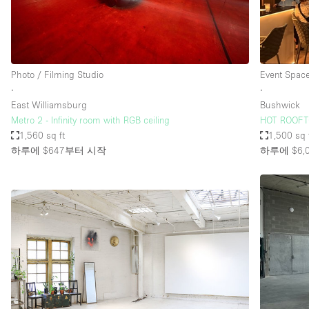
Photo / Filming Studio
Event Spac
∙
∙
East Williamsburg
Bushwick
Metro 2 - Infinity room with RGB ceiling
HOT ROOFT
1,560 sq ft
1,500 sq 
하루에 $647
부터 시작
하루에 $6,