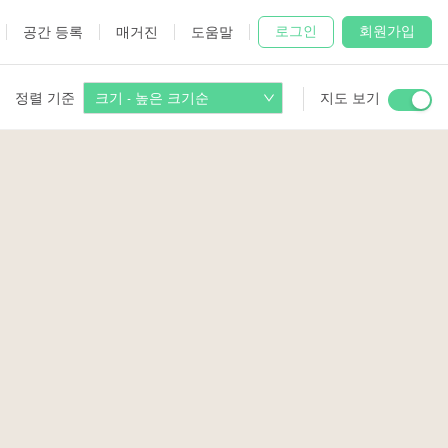
로그인
회원가입
공간 등록
매거진
도움말
정렬 기준
크기 - 높은 크기순
지도 보기
 Studio
and
udio