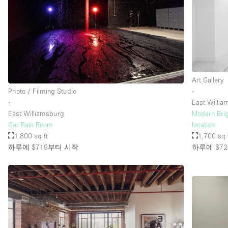
Art Gallery
Photo / Filming Studio
∙
∙
East Willi
East Williamsburg
Modern Bri
Car Rain Room
location
1,800 sq ft
1,700 sq 
하루에 $719
부터 시작
하루에 $72