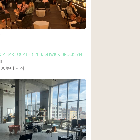
e
OP BAR LOCATED IN BUSHWICK BROOKLYN
ft
000
부터 시작