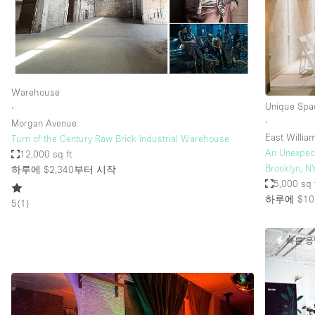
Haussmann Style
Industrial
Kitchen
Lighting
Warehouse
Unique Spa
∙
Living Space
∙
Morgan Avenue
Office Equipment
East Willi
Turn of the Century Raw Brick Industrial Warehouse
An Unexpect
12,000 sq ft
Raw
Brooklyn, N
하루에 $2,340
부터 시작
Security System
5,000 sq 
하루에 $10,
5
(
1
)
Sound & Video Equipment
Stock Room
빠른 
Stunning View
Toilets
Whitebox / Minimal