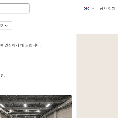
공간 찾기
보기
Apartment / Loft
Atelier / Workshop
며 안심하게 해 드립니다。
Booth / Kiosk / St
Conference Room
Creative Space
Fair / Festival
세요。
Lobby Space
Mansion / House
Office Space
Photo / Filming St