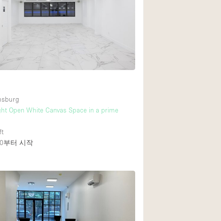
amsburg
ght Open White Canvas Space in a prime
ft
0
부터 시작