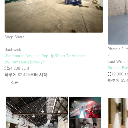
Restaurant / Bar / Cafe
Salon
Stall / Market Stall
Unique Space
Shop Share
∙
Photo / Fil
Bushwick
공간 기능
Air Conditioning
∙
Warehouse Available Pop-Up/Short Term Lease
East Willi
(Williamsburg Brooklyn)
Bar
Studio - Ev
24,239 sq ft
Car Display
12,000 sq
하루에 $2,424
부터 시작
하루에 $5,
신규
Counters
Electricity
Fitting Rooms
Garden
Ground Floor