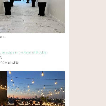
ace
use space in the heart of Brooklyn
ft
200
부터 시작