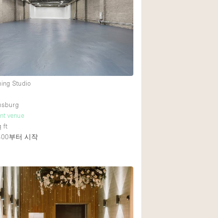
Rooftop
Shop Share
Truck
Warehouse
ming Studio
Animals Friendly
amsburg
Bathroom
ent venue
Concierge
 ft
400
부터 시작
Daylight
Elevator
Furniture
Garment Rack
Handicap Accessib