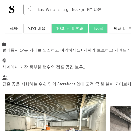
날짜
일일 비용
1000 sq ft 초과
Event
필터 더 
공간 유형
Advertisement Space
Art Gallery
번거롭지 않은 거래로 안심하고 예약하세요! 저희가 보호하고 지켜드리
Boat
Boutique / Shop
세계에서 가장 풍부한 범위의 점포 공간 보유。
Container
Event Space
같은 곳을 지향하는 수천 명의 Storefront 임대 고객 중 한 분이 되어보
Hall
신규
Mall Shop
Meeting Space
Other