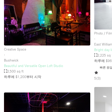
층 / 접근성:
지하층
위치한 거리
Photo / Fil
테라스
∙
기타
East Willi
Creative Space
Bright day l
∙
2,225 sq 
Bushwick
하루에 $96
Beautiful and Versatile Open Loft Studio
빠른 응
2,500 sq ft
하루에 $1,200
부터 시작
5
(
3
)