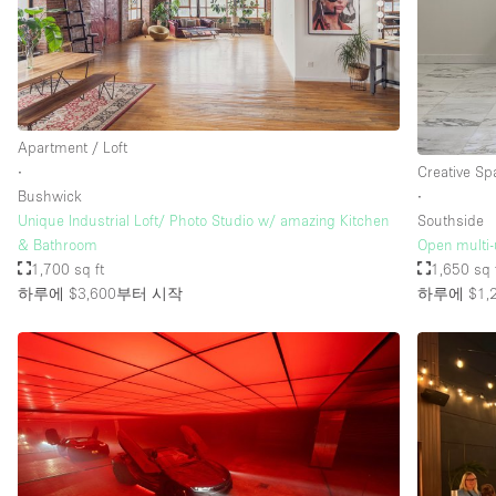
Apartment / Loft
∙
Creative Sp
Bushwick
∙
Unique Industrial Loft/ Photo Studio w/ amazing Kitchen
Southside
& Bathroom
Open multi-
1,700 sq ft
1,650 sq 
하루에 $3,600
부터 시작
하루에 $1,