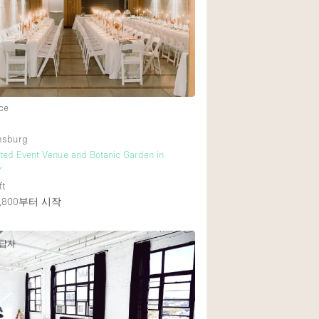
Heating
Internet
Large Door Entran
Liquor Licence
ce
Multiple Rooms
Private Parking
amsburg
ed Event Venue and Botanic Garden in
Rooftop / Terrace
Y
Smoking Area
ft
800
부터 시작
Soundproof
Street Level
응답자
Terrace
Water Access
Window Display