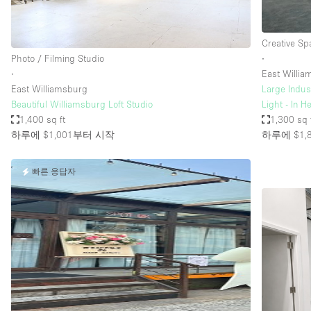
Creative Sp
Photo / Filming Studio
∙
∙
East Willi
East Williamsburg
Large Indus
Beautiful Williamsburg Loft Studio
Light - In H
1,400 sq ft
1,300 sq 
하루에 $1,001
부터 시작
하루에 $1,
빠른 응답자