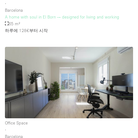
∙
Barcelona
A home with soul in El Born — designed for living and working
65 m²
하루에 128€
부터 시작
Office Space
∙
Barcelona