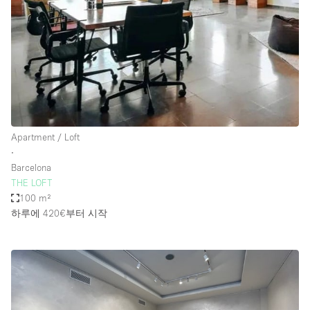
Apartment / Loft
∙
Barcelona
THE LOFT
100 m²
하루에 420€
부터 시작