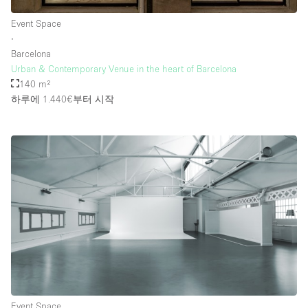
Event Space
∙
Barcelona
Urban & Contemporary Venue in the heart of Barcelona
140 m²
하루에 1.440€
부터 시작
Event Space