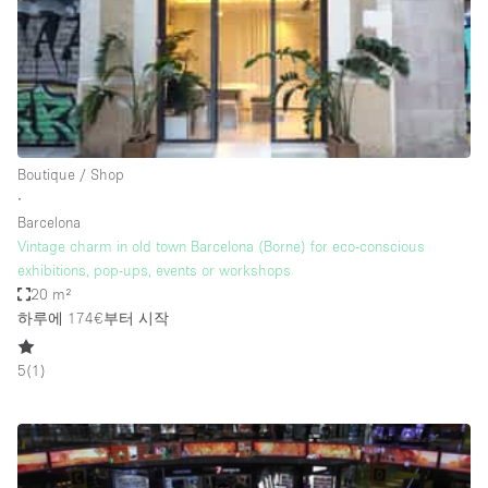
Restaurant / Bar / Cafe
Rooftop
Salon
Shop Share
Stall / Market Stall
Boutique / Shop
Truck
∙
Barcelona
Unique Space
Vintage charm in old town Barcelona (Borne) for eco-conscious
exhibitions, pop-ups, events or workshops
Warehouse
20 m²
하루에 174€
부터 시작
공간 기능
5
(
1
)
Air Conditioning
Animals Friendly
Bar