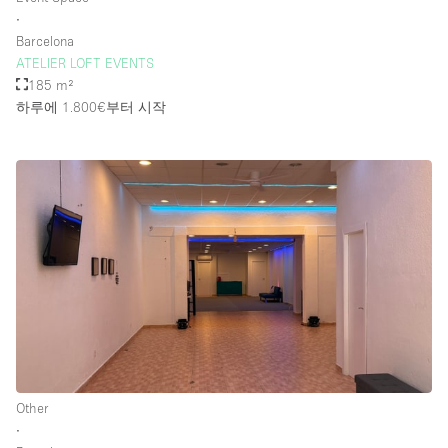
∙
Barcelona
ATELIER LOFT EVENTS
185 m²
하루에 1.800€
부터 시작
Other
∙