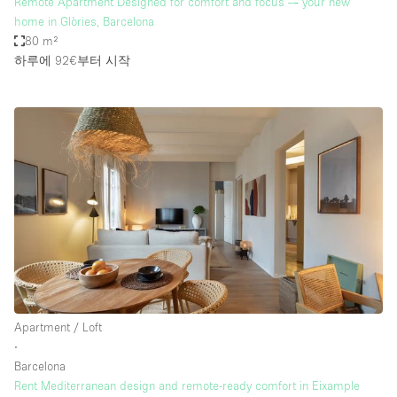
Remote Apartment Designed for comfort and focus — your new
home in Glòries, Barcelona
80 m²
하루에 92€
부터 시작
Apartment / Loft
∙
Barcelona
Rent Mediterranean design and remote-ready comfort in Eixample