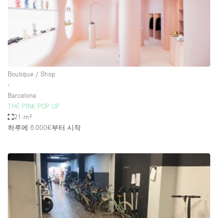
Haussmann Style
Heating
Industrial
Internet
Boutique / Shop
Kitchen
∙
Barcelona
Large Door Entrance
THE PINK POP UP
Lighting
21 m²
하루에 6.000€
부터 시작
Liquor Licence
Living Space
Multiple Rooms
Office Equipment
Private Parking
Raw