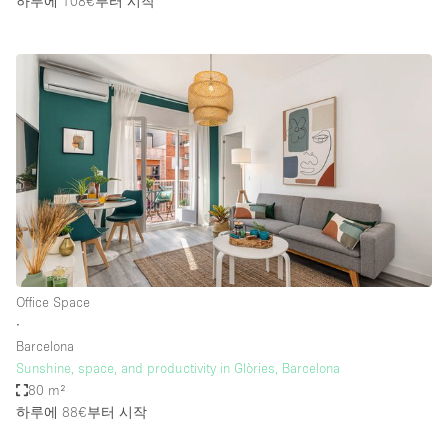
하루에 108€
부터 시작
Office Space
∙
Barcelona
Sunshine, space, and productivity in Glòries, Barcelona
80 m²
하루에 88€
부터 시작