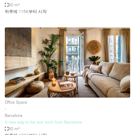
80 m²
하루에 116€
부터 시작
Office Space
∙
Barcelona
A new way to live and work from Barcelona
80 m²