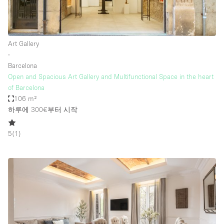
Art Gallery
∙
Barcelona
Open and Spacious Art Gallery and Multifunctional Space in the heart
of Barcelona
106 m²
하루에 300€
부터 시작
5
(
1
)