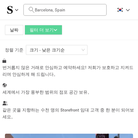
일일 비용
0€
5.000€+
날짜
필터 더 보기
정렬 기준
공간 크기
크기 - 낮은 크기순
번거롭지 않은 거래로 안심하고 예약하세요! 저희가 보호하고 지켜드
10 m²
1500+ m²
리며 안심하게 해 드립니다。
~ 13 명
~ 1950 명
세계에서 가장 풍부한 범위의 점포 공간 보유。
프로젝트 유형
같은 곳을 지향하는 수천 명의 Storefront 임대 고객 중 한 분이 되어보
세요。
Retail
Showroom
Event
Art
Food