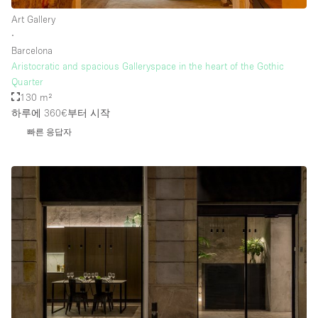
Art Gallery
∙
Barcelona
Aristocratic and spacious Galleryspace in the heart of the Gothic
Quarter
130 m²
하루에 360€
부터 시작
빠른 응답자