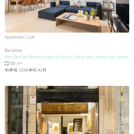
Apartment / Loft
∙
Barcelona
Rent Remote Modern duplex in Gràcia with private terrace and rooftop
105 m²
하루에 228€
부터 시작