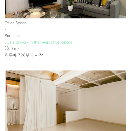
층 / 접근성:
Office Space
∙
지하층
Barcelona
Live and work in the heart of Barcelona
1층 앞마당
60 m²
위치한 거리
하루에 72€
부터 시작
쇼핑몰
테라스
윗층
기타