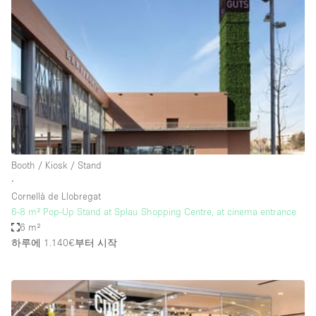
Photo
Conference
Meeting
Office
Shop Share
Shooting
공간 유형
Advertisement Space
Booth / Kiosk / Stand
Apartment / Loft
∙
Cornellà de Llobregat
Art Gallery
6-8 m² Pop-Up Stand at Splau Shopping Centre, at cinema entrance
Atelier / Workshop Studio
6 m²
하루에 1.140€
부터 시작
Boat
Booth / Kiosk / Stand
Boutique / Shop