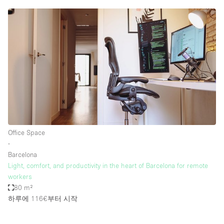
Office Space
∙
Barcelona
Light, comfort, and productivity in the heart of Barcelona for remote
workers
80 m²
하루에 116€
부터 시작