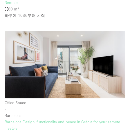
Remote
80 m²
하루에 108€
부터 시작
Office Space
∙
Barcelona
Barcelona Design, functionality and peace in Gràcia for your remote
lifestyle