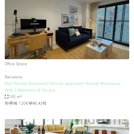
Office Space
∙
Barcelona
Rent Remote Barcelona Premium Apartment: Remote Workspace
With 2 Bedrooms & Terrace
100 m²
하루에 120€
부터 시작