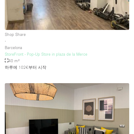
Rooftop / Terrace
Security System
Smoking Area
Shop Share
Sound & Video Equipment
∙
Barcelona
Soundproof
StoreFront - Pop-Up Store in plaza de la Merce
Stock Room
40 m²
하루에 102€
부터 시작
Street Level
Stunning View
Terrace
Toilets
Water Access
Whitebox / Minimal
Window Display