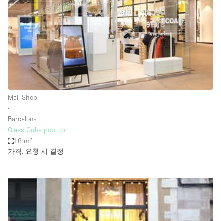
Conference Room
Container
Creative Space
Event Space
Fair / Festival
Hall
Mall Shop
Lobby Space
∙
Barcelona
Mall Shop
Glass Cube pop up
Mansion / House
16 m²
가격: 요청 시 결정
Meeting Space
Office Space
Other
Photo / Filming Studio