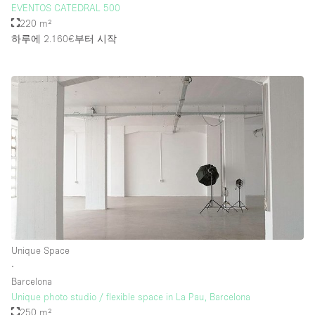
EVENTOS CATEDRAL 500
220 m²
하루에 2.160€
부터 시작
Unique Space
∙
Barcelona
Unique photo studio / flexible space in La Pau, Barcelona
250 m²