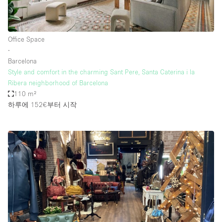
Office Space
∙
Barcelona
Style and comfort in the charming Sant Pere, Santa Caterina i la
Ribera neighborhood of Barcelona
110 m²
하루에 152€
부터 시작