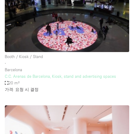
Bathroom
Car Display
Concierge
Counters
Daylight
Booth / Kiosk / Stand
Electricity
∙
Elevator
Barcelona
C.C. Arenas de Barcelona, Kiosk, stand and advertising spaces
Fitting Rooms
20 m²
가격: 요청 시 결정
Furniture
Garden
Garment Rack
Ground Floor
Handicap Accessible