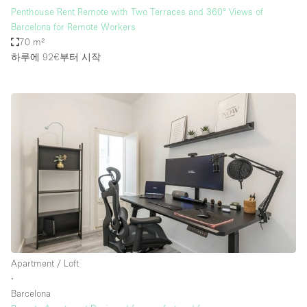
Penthouse Rent Remote with Two Terraces and 360º Views of
Barcelona for Remote Workers
70 m²
하루에 92€
부터 시작
Apartment / Loft
∙
Barcelona