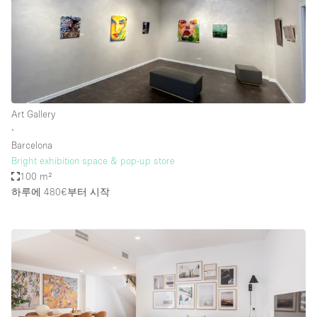
Art Gallery
∙
Barcelona
Bright exhibition space & pop-up store
100 m²
하루에 480€
부터 시작