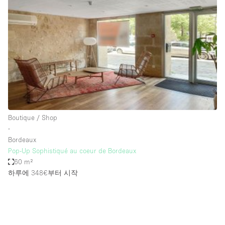
Photo
Conference
Meeting
Office
Shop Share
Shooting
공간 유형
Advertisement Space
Boutique / Shop
Apartment / Loft
∙
Bordeaux
Art Gallery
Pop-Up Sophistiqué au coeur de Bordeaux
Atelier / Workshop Studio
60 m²
하루에 348€
부터 시작
Boat
Booth / Kiosk / Stand
Boutique / Shop