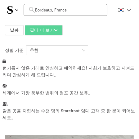
일일 비용
0€
5.000€+
날짜
필터 더 보기
정렬 기준
공간 크기
추천
번거롭지 않은 거래로 안심하고 예약하세요! 저희가 보호하고 지켜드
10 m²
500+ m²
리며 안심하게 해 드립니다。
~ 13 명
~ 650 명
세계에서 가장 풍부한 범위의 점포 공간 보유。
프로젝트 유형
같은 곳을 지향하는 수천 명의 Storefront 임대 고객 중 한 분이 되어보
세요。
Retail
Showroom
Event
Art
Food