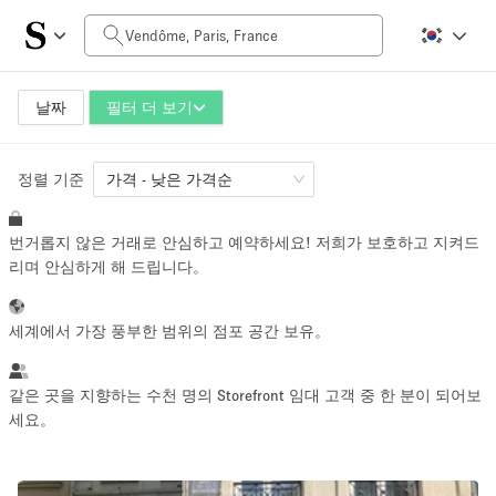
일일 비용
0€
700€
날짜
필터 더 보기
정렬 기준
공간 크기
가격 - 낮은 가격순
번거롭지 않은 거래로 안심하고 예약하세요! 저희가 보호하고 지켜드
10 m²
500+ m²
리며 안심하게 해 드립니다。
~ 13 명
~ 650 명
세계에서 가장 풍부한 범위의 점포 공간 보유。
프로젝트 유형
같은 곳을 지향하는 수천 명의 Storefront 임대 고객 중 한 분이 되어보
세요。
Retail
Showroom
Event
Art
Food