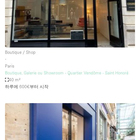
Bathroom
Car Display
Concierge
Counters
Daylight
Boutique / Shop
∙
Electricity
Paris
Elevator
Boutique, Galerie ou Showroom - Quartier Vendôme - Saint Honoré
40 m²
Fitting Rooms
하루에 600€
부터 시작
Furniture
Garden
Garment Rack
Ground Floor
Handicap Accessible