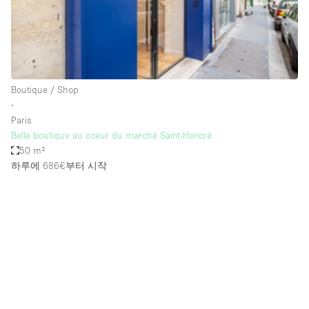
Haussmann Style
Heating
Industrial
Internet
Boutique / Shop
∙
Kitchen
Paris
Belle boutique au coeur du marché Saint-Honoré
Large Door Entrance
50 m²
Lighting
하루에 686€
부터 시작
Liquor Licence
Living Space
Multiple Rooms
Office Equipment
Private Parking
Raw