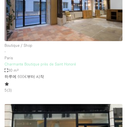
Restaurant / Bar / Cafe
Rooftop
Salon
Shop Share
Stall / Market Stall
Boutique / Shop
Truck
∙
Paris
Unique Space
Charmante Boutique près de Saint Honoré
30 m²
Warehouse
하루에 600€
부터 시작
5
(
3
)
공간 기능
Air Conditioning
Animals Friendly
Bar