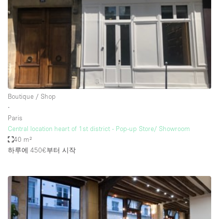
Conference Room
Container
Creative Space
Event Space
Fair / Festival
Hall
Boutique / Shop
Lobby Space
∙
Paris
Mall Shop
Central location heart of 1st district - Pop-up Store/ Showroom
Mansion / House
40 m²
하루에 450€
부터 시작
Meeting Space
Office Space
Other
Photo / Filming Studio