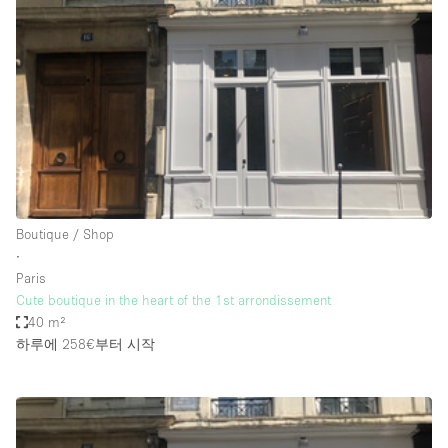
Photo
Conference
Meeting
Office
Shop Share
Shooting
공간 유형
Advertisement Space
Boutique / Shop
Apartment / Loft
∙
Paris
Art Gallery
Cute boutique in the heart of the 1st arrondissement
Atelier / Workshop Studio
40 m²
하루에 258€
부터 시작
Boat
Booth / Kiosk / Stand
Boutique / Shop