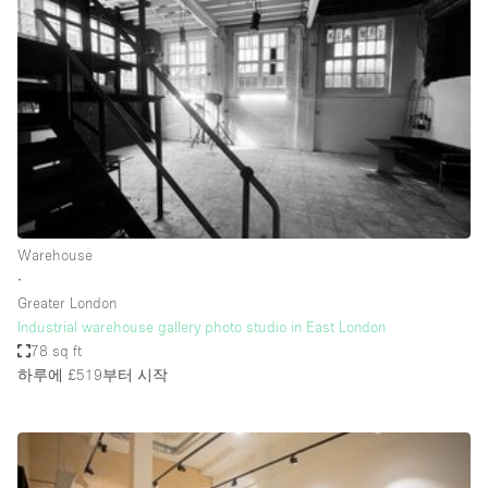
Photo
Conference
Meeting
Office
Shop Share
Shooting
공간 유형
Advertisement Space
Warehouse
Apartment / Loft
∙
Greater London
Art Gallery
Industrial warehouse gallery photo studio in East London
Atelier / Workshop Studio
78 sq ft
하루에 £519
부터 시작
Boat
Booth / Kiosk / Stand
Boutique / Shop