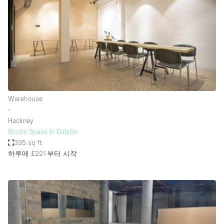
Conference Room
Container
Creative Space
Event Space
Fair / Festival
Hall
Warehouse
Lobby Space
∙
Hackney
Mall Shop
Studio Space In Dalston
Mansion / House
335 sq ft
하루에 £221
부터 시작
Meeting Space
Office Space
Other
Photo / Filming Studio