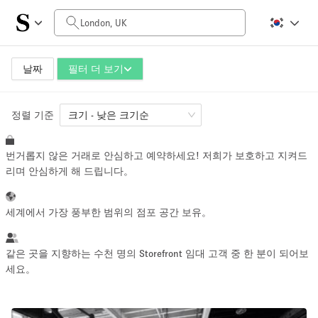
일일 비용
£0
£5,000+
날짜
필터 더 보기
정렬 기준
공간 크기
크기 - 낮은 크기순
번거롭지 않은 거래로 안심하고 예약하세요! 저희가 보호하고 지켜드
100 sq ft
3000 sq ft
리며 안심하게 해 드립니다。
~ 13 명
~ 390 명
세계에서 가장 풍부한 범위의 점포 공간 보유。
프로젝트 유형
같은 곳을 지향하는 수천 명의 Storefront 임대 고객 중 한 분이 되어보
세요。
Retail
Showroom
Event
Art
Food