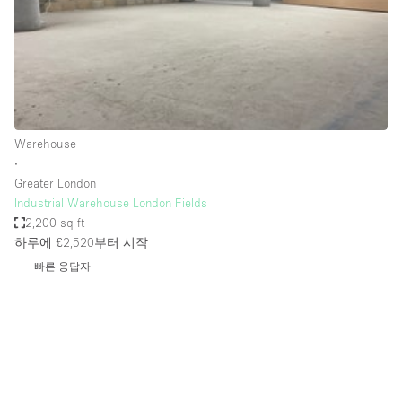
Restaurant / Bar / Cafe
Rooftop
Salon
Shop Share
Stall / Market Stall
Warehouse
Truck
∙
Greater London
Unique Space
Industrial Warehouse London Fields
2,200 sq ft
Warehouse
하루에 £2,520
부터 시작
빠른 응답자
공간 기능
Air Conditioning
Animals Friendly
Bar