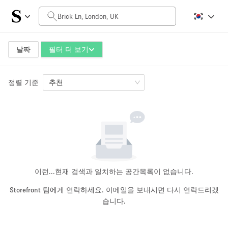
일일 비용
£0
£5,000+
날짜
필터 더 보기
정렬 기준
공간 크기
추천
100 sq ft
5000+ sq ft
~ 13 명
~ 650 명
프로젝트 유형
이런...
현재 검색과 일치하는 공간목록이 없습니다.
Storefront 팀에게 연락하세요. 이메일을 보내시면 다시 연락드리겠
습니다.
Retail
Showroom
Event
Art
Food