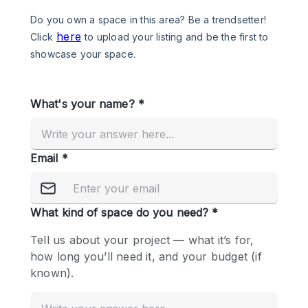
Photo
Conference
Meeting
Office
Shop Share
Shooting
공간 유형
Advertisement Space
Apartment / Loft
Art Gallery
Atelier / Workshop Studio
Boat
Booth / Kiosk / Stand
Boutique / Shop