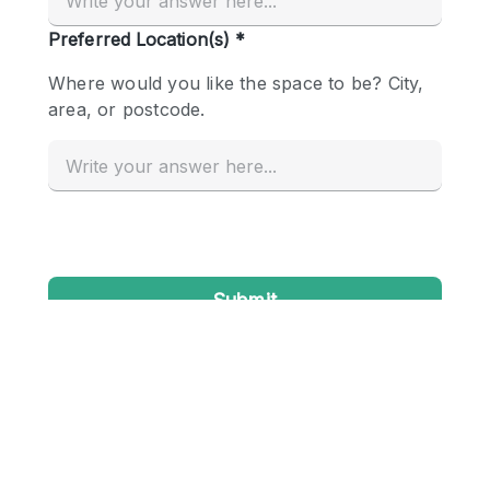
Conference Room
Container
Creative Space
Event Space
Fair / Festival
Hall
Lobby Space
Mall Shop
Mansion / House
Meeting Space
Office Space
Other
Photo / Filming Studio