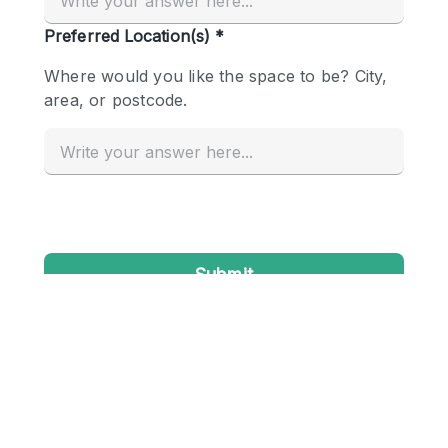
Conference Room
Container
Creative Space
Event Space
Fair / Festival
Hall
Lobby Space
Mall Shop
Mansion / House
Meeting Space
Office Space
Other
Photo / Filming Studio