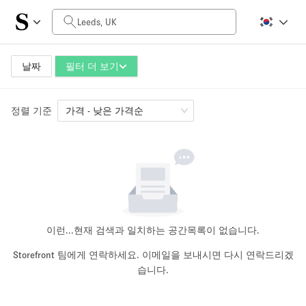
일일 비용
£0
£1,500
날짜
필터 더 보기
정렬 기준
공간 크기
가격 - 낮은 가격순
100 sq ft
5000+ sq ft
~ 13 명
~ 650 명
프로젝트 유형
이런...
현재 검색과 일치하는 공간목록이 없습니다.
Storefront 팀에게 연락하세요. 이메일을 보내시면 다시 연락드리겠
습니다.
Retail
Showroom
Event
Art
Food