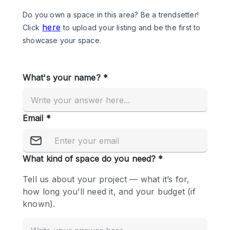
Photo
Conference
Meeting
Office
Shop Share
Shooting
공간 유형
Advertisement Space
Apartment / Loft
Art Gallery
Atelier / Workshop Studio
Boat
Booth / Kiosk / Stand
Boutique / Shop