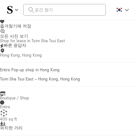
즐겨찾기에 저장
모든 사진 보기
Shop for lease in Tsim Sha Tsui East
빠른 응답자
Hong Kong, Hong Kong
Entire Pop-up shop in Hong Kong
·
Tsim Sha Tsui East
–
Hong Kong, Hong Kong
Boutique / Shop
Entire
400 sq ft
위치한 거리