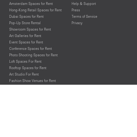
Amsterdam Spaces for Rent
Help & Support
Hong-Kong Retail Spaces for Rent
Press
Dubai Spaces for Rent
Terms of Service
Pop-Up Store Rental
Privacy
Showroom Spaces for Rent
Art Galleries for Rent
Event Spaces for Rent
Conference Spaces for Rent
Photo Shooting Spaces for Rent
Loft Spaces For Rent
Rooftop Spaces for Rent
Art Studio For Rent
Fashion Show Venues for Rent
Spaces for Rent for Special Events
Retail Spaces for Rent near
Historical Landmarks