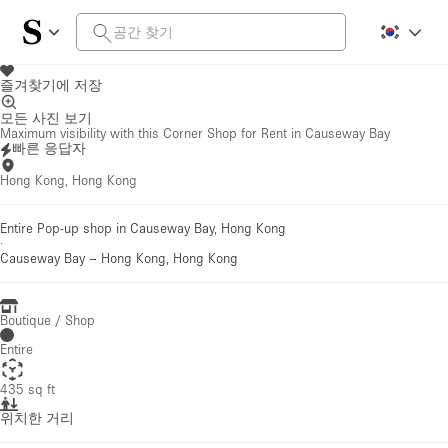
즐겨찾기에 저장
모든 사진 보기
Maximum visibility with this Corner Shop for Rent in Causeway Bay
빠른 응답자
Hong Kong, Hong Kong
Entire Pop-up shop in Causeway Bay, Hong Kong
·
Causeway Bay
–
Hong Kong, Hong Kong
Boutique / Shop
Entire
435 sq ft
위치한 거리