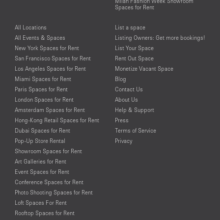
Milan Fashion Week Showroom
Spaces for Rent
All Locations
List a space
All Events & Spaces
Listing Owners: Get more bookings!
New York Spaces for Rent
List Your Space
San Francisco Spaces for Rent
Rent Out Space
Los Angeles Spaces for Rent
Monetize Vacant Space
Miami Spaces for Rent
Blog
Paris Spaces for Rent
Contact Us
London Spaces for Rent
About Us
Amsterdam Spaces for Rent
Help & Support
Hong-Kong Retail Spaces for Rent
Press
Dubai Spaces for Rent
Terms of Service
Pop-Up Store Rental
Privacy
Showroom Spaces for Rent
Art Galleries for Rent
Event Spaces for Rent
Conference Spaces for Rent
Photo Shooting Spaces for Rent
Loft Spaces For Rent
Rooftop Spaces for Rent