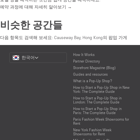
예약 과정에 대해 자세히 알아보기 →
비슷한 공간들
다음 항목도 검색해 보세요:
Causeway Bay, Hong Kong의 팝업 가게
Choose
How It Works
한국어
a
Partner Directory
Language
Storefront Magazine (Blog)
Guides and resources
What is a Pop-Up Shop?
How to Start a Pop-Up Shop in New
York: The Complete Guide
How to Start a Pop-Up Shop in
London: The Complete Guide
How to Start a Pop-Up Shop in
Paris: The Complete Guide
Paris Fashion Week Showrooms for
Rent
New York Fashion Week
Showrooms for Rent