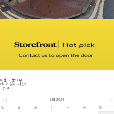
이용 가능여부
(최소 임대 기간)
1 year
8월 2026
일
월
화
수
목
금
토