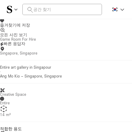
즐겨찾기에 저장
모든 사진 보기
Game Room For Hire
빠른 응답자
Singapore, Singapore
Entire art gallery in Singapour
·
Ang Mo Kio
–
Singapore, Singapore
Creative Space
Entire
14 m²
적합한 용도