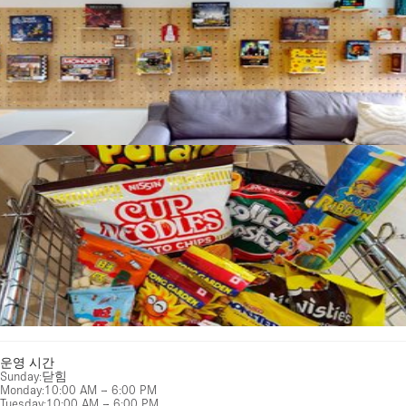
운영 시간
Sunday
:
닫힘
Monday
:
10:00 AM – 6:00 PM
Tuesday
:
10:00 AM – 6:00 PM