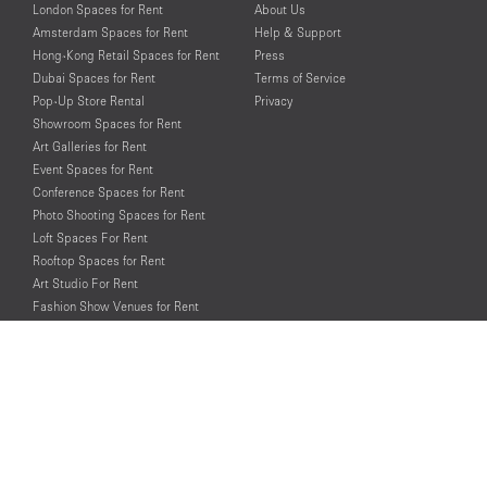
London Spaces for Rent
About Us
Amsterdam Spaces for Rent
Help & Support
Hong-Kong Retail Spaces for Rent
Press
Dubai Spaces for Rent
Terms of Service
Pop-Up Store Rental
Privacy
Showroom Spaces for Rent
Art Galleries for Rent
Event Spaces for Rent
Conference Spaces for Rent
Photo Shooting Spaces for Rent
Loft Spaces For Rent
Rooftop Spaces for Rent
Art Studio For Rent
Fashion Show Venues for Rent
Spaces for Rent for Special Events
Retail Spaces for Rent near
Historical Landmarks