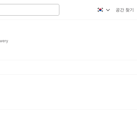
공간 찾기
owery