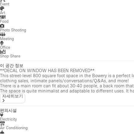
Event
Art
Food
Photo Shooting
Meeting
Office
Shop Share
이 공간 정보
**DECAL ON WINDOW HAS BEEN REMOVED**
This street-level 800 square foot space in the Bowery is a perfect 
clothing sales, intimate panels/conversations/Q&As, and more!
There is a main room can fit about 30-40 people, a back room that 
The space is quite minimalist and adaptable to different uses. It ha
자세히보기
편의시설
Electricity
Air Conditioning