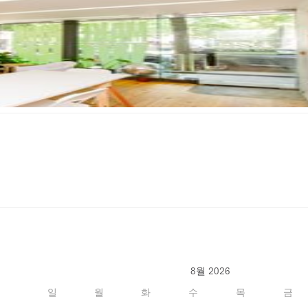
8월 2026
일
월
화
수
목
금