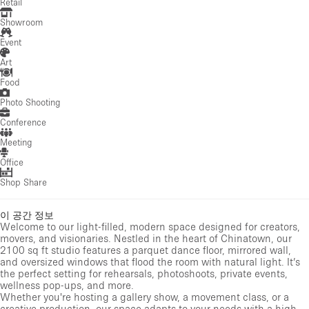
Retail
Showroom
Event
Art
Food
Photo Shooting
Conference
Meeting
Office
Shop Share
이 공간 정보
Welcome to our light-filled, modern space designed for creators,
movers, and visionaries. Nestled in the heart of Chinatown, our
2100 sq ft studio features a parquet dance floor, mirrored wall,
and oversized windows that flood the room with natural light. It’s
the perfect setting for rehearsals, photoshoots, private events,
wellness pop-ups, and more.
Whether you're hosting a gallery show, a movement class, or a
creative production, our space adapts to your needs with a high-