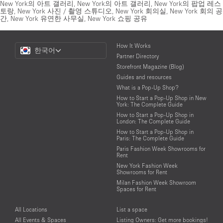
New York의 아트 갤러리
,
New York의 아트 갤러리
,
New York의 팝업 레스
토랑
,
New York 사진 / 촬영 스튜디오
,
New York 회의실
,
New York 회의 공
간
,
New York 유연한 사무실
,
New York 쇼핑 공유
Choose
How It Works
한국어
a
Partner Directory
Language
Storefront Magazine (Blog)
Guides and resources
What is a Pop-Up Shop?
How to Start a Pop-Up Shop in New
York: The Complete Guide
How to Start a Pop-Up Shop in
London: The Complete Guide
How to Start a Pop-Up Shop in
Paris: The Complete Guide
Paris Fashion Week Showrooms for
Rent
New York Fashion Week
Showrooms for Rent
Milan Fashion Week Showroom
Spaces for Rent
All Locations
List a space
All Events & Spaces
Listing Owners: Get more bookings!