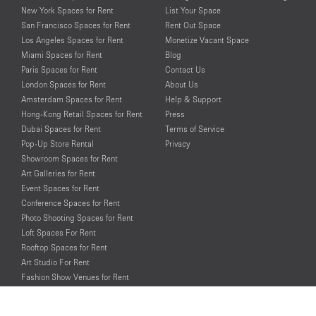
New York Spaces for Rent
List Your Space
San Francisco Spaces for Rent
Rent Out Space
Los Angeles Spaces for Rent
Monetize Vacant Space
Miami Spaces for Rent
Blog
Paris Spaces for Rent
Contact Us
London Spaces for Rent
About Us
Amsterdam Spaces for Rent
Help & Support
Hong-Kong Retail Spaces for Rent
Press
Dubai Spaces for Rent
Terms of Service
Pop-Up Store Rental
Privacy
Showroom Spaces for Rent
Art Galleries for Rent
Event Spaces for Rent
Conference Spaces for Rent
Photo Shooting Spaces for Rent
Loft Spaces For Rent
Rooftop Spaces for Rent
Art Studio For Rent
Fashion Show Venues for Rent
Spaces for Rent for Special Events
Retail Spaces for Rent near
Historical Landmarks