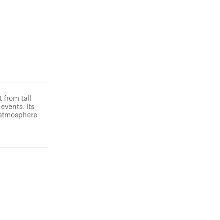
 from tall
events. Its
g atmosphere.