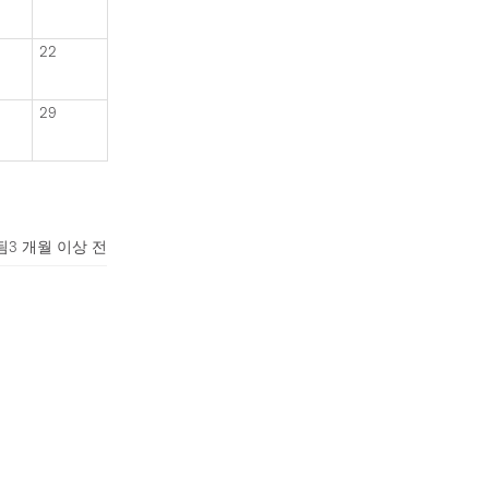
22
29
됨
3 개월 이상 전