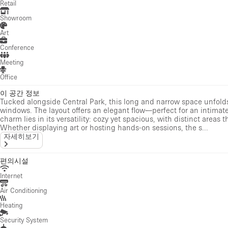
Retail
Showroom
Art
Conference
Meeting
Office
이 공간 정보
Tucked alongside Central Park, this long and narrow space unfolds
windows. The layout offers an elegant flow—perfect for an intimate g
charm lies in its versatility: cozy yet spacious, with distinct are
Whether displaying art or hosting hands-on sessions, the s...
자세히보기
편의시설
Internet
Air Conditioning
Heating
Security System