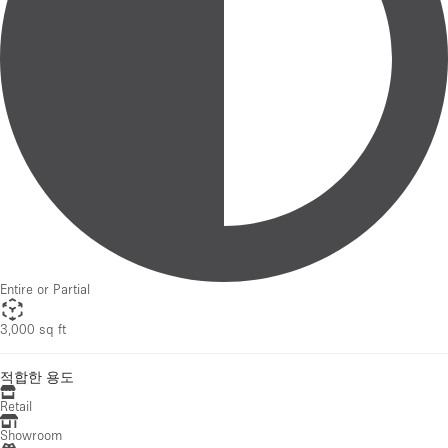
Entire or Partial
3,000 sq ft
적합한 용도
Retail
Showroom