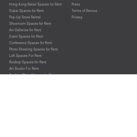
Hong-Kong Retail Spaces for Rent
Press
Dubai Spaces for Rent
Terms of Service
Pop-Up Store Rental
Privacy
Showroom Spaces for Rent
Art Galleries for Rent
Event Spaces for Rent
Conference Spaces for Rent
Photo Shooting Spaces for Rent
Loft Spaces For Rent
Rooftop Spaces for Rent
Art Studio For Rent
Fashion Show Venues for Rent
Spaces for Rent for Special Events
Retail Spaces for Rent near
Historical Landmarks