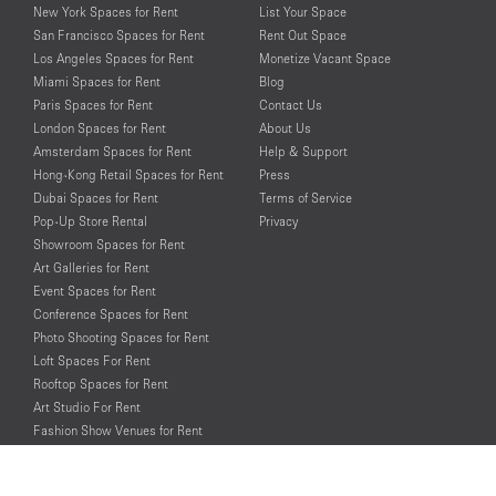
New York Spaces for Rent
List Your Space
San Francisco Spaces for Rent
Rent Out Space
Los Angeles Spaces for Rent
Monetize Vacant Space
Miami Spaces for Rent
Blog
Paris Spaces for Rent
Contact Us
London Spaces for Rent
About Us
Amsterdam Spaces for Rent
Help & Support
Hong-Kong Retail Spaces for Rent
Press
Dubai Spaces for Rent
Terms of Service
Pop-Up Store Rental
Privacy
Showroom Spaces for Rent
Art Galleries for Rent
Event Spaces for Rent
Conference Spaces for Rent
Photo Shooting Spaces for Rent
Loft Spaces For Rent
Rooftop Spaces for Rent
Art Studio For Rent
Fashion Show Venues for Rent
Spaces for Rent for Special Events
Retail Spaces for Rent near
Historical Landmarks