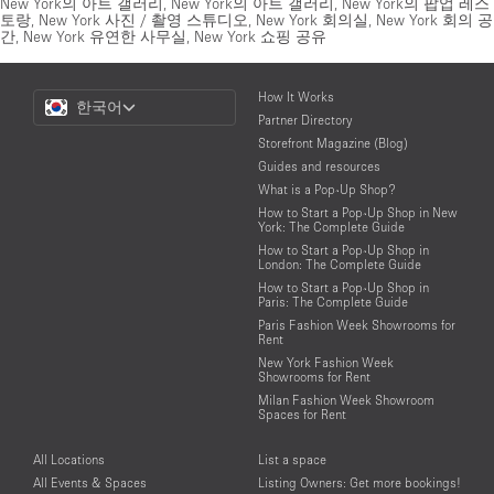
New York의 아트 갤러리
,
New York의 아트 갤러리
,
New York의 팝업 레스
토랑
,
New York 사진 / 촬영 스튜디오
,
New York 회의실
,
New York 회의 공
간
,
New York 유연한 사무실
,
New York 쇼핑 공유
Choose
How It Works
한국어
a
Partner Directory
Language
Storefront Magazine (Blog)
Guides and resources
What is a Pop-Up Shop?
How to Start a Pop-Up Shop in New
York: The Complete Guide
How to Start a Pop-Up Shop in
London: The Complete Guide
How to Start a Pop-Up Shop in
Paris: The Complete Guide
Paris Fashion Week Showrooms for
Rent
New York Fashion Week
Showrooms for Rent
Milan Fashion Week Showroom
Spaces for Rent
All Locations
List a space
All Events & Spaces
Listing Owners: Get more bookings!