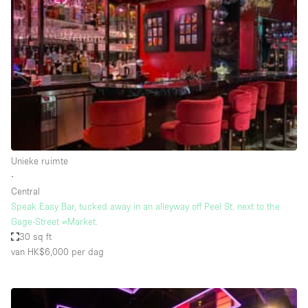
Een
Winkel
Conferentie
Vergadering
Kantoor
fotoshoot
delen
maken
Type ruimte
Unieke ruimte
Advertentieruimte
∙
Appartement / Loft
Central
Speak Easy Bar, tucked away in an alleyway off Peel St. next to the
Atelier / Werkplaats
Gage-Street =Market.
Boetiek / Winkel
30 sq ft
van HK$6,000
per dag
Boot
Conferentieruimte
Container