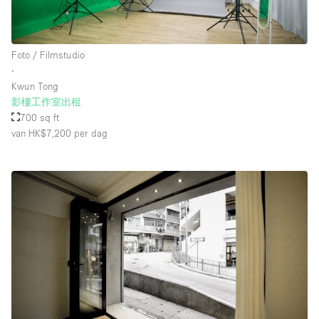
Foto / Filmstudio
∙
Kwun Tong
影樓工作室出租
700 sq ft
van HK$7,200
per dag