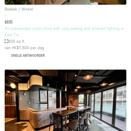
Boetiek / Winkel
∙
錦田
An unexpected rustic store with cozy seating and ambient lighting in
Kam Tin
800 sq ft
van HK$7,800
per dag
SNELLE ANTWOORDER