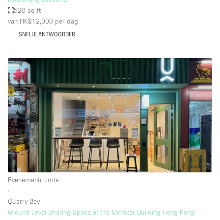
520 sq ft
van HK$12,000
per dag
SNELLE ANTWOORDER
Evenementruimte
∙
Quarry Bay
Ground Level Sharing Space at the Monster Building Hong Kong