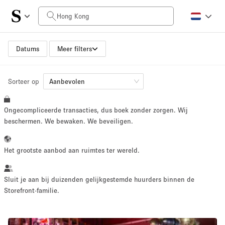
Prijs per dag
HK$0
HK$50,000+
Datums
Meer filters
Sorteer op
Grootte ruimte
Aanbevolen
Ongecompliceerde transacties, dus boek zonder zorgen. Wij
100 sq ft
5000+ sq ft
beschermen. We bewaken. We beveiligen.
~ 13 mensen
~ 650 mensen
Het grootste aanbod aan ruimtes ter wereld.
Projecttype
Sluit je aan bij duizenden gelijkgestemde huurders binnen de
Storefront-familie.
Retail
Showroom
Evenement
Kunst
Eten