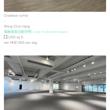
Creatieve ruimte
∙
Wong Chuk Hang
寬敞新裝活動空間 Large multi event space
2,200 sq ft
van HK$7,800
per dag