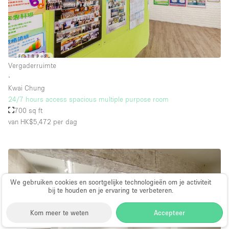
Vergaderruimte
∙
Kwai Chung
24/7 hours access spacious multiple purpose room
700 sq ft
van HK$5,472
per dag
We gebruiken cookies en soortgelijke technologieën om je activiteit
bij te houden en je ervaring te verbeteren.
Kom meer te weten
Accepteer