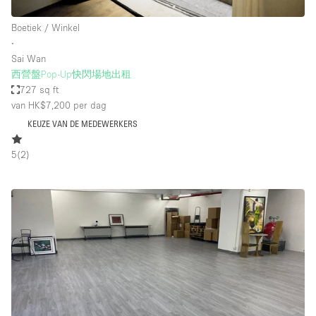
Boetiek / Winkel
∙
Sai Wan
西營盤Pop-Up快閃場地出租
727 sq ft
van HK$7,200
per dag
KEUZE VAN DE MEDEWERKERS
5
(
2
)