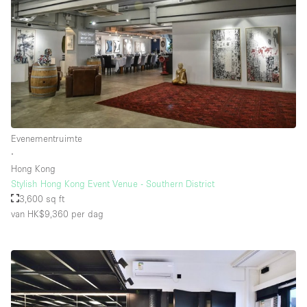
Evenementruimte
∙
Hong Kong
Stylish Hong Kong Event Venue - Southern District
3,600 sq ft
van HK$9,360
per dag