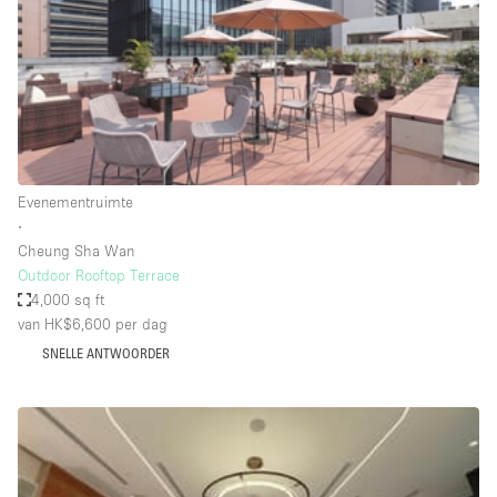
Overige
Restaurant / Bar / Café
Salon
Unieke ruimte
Vergaderruimte
Evenementruimte
Vrachtwagen
∙
Cheung Sha Wan
Winkel delen
Outdoor Rooftop Terrace
4,000 sq ft
Winkelruimte in winkelcentrum
van HK$6,600
per dag
SNELLE ANTWOORDER
Kenmerken ruimte
Airconditioning
Animals Friendly