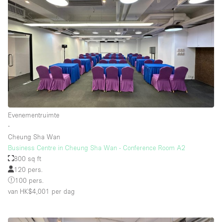
Evenementruimte
∙
Cheung Sha Wan
Business Centre in Cheung Sha Wan - Conference Room A2
800 sq ft
120 pers.
100 pers.
van HK$4,001
per dag