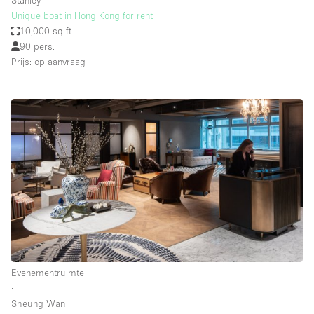
Stanley
Unique boat in Hong Kong for rent
10,000 sq ft
90 pers.
Prijs: op aanvraag
Evenementruimte
∙
Sheung Wan