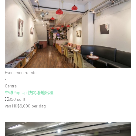
Evenementruimte
∙
Central
中環Pop-Up 快閃場地出租
850 sq ft
van HK$6,000
per dag