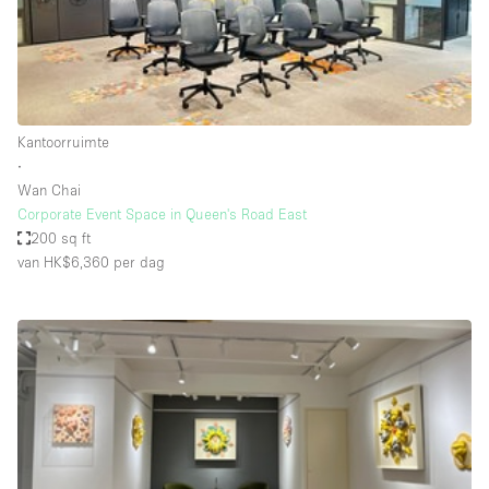
Haussmann-stijl
Industrieel
Internet
Kantoorbenodigdheden
Kantoorruimte
Keuken
∙
Wan Chai
Kledingrek
Corporate Event Space in Queen's Road East
200 sq ft
Leefruimte
van HK$6,360
per dag
Lift
Meerdere kamers
Meubilair
Paskamers
Privé-parkeerplaats
RAW