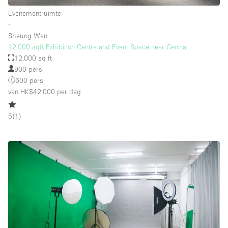
Evenementruimte
∙
Sheung Wan
12,000 sqft Exhibition Centre and Event Space near Central
12,000 sq ft
900 pers.
600 pers.
van HK$42,000
per dag
5
(
1
)