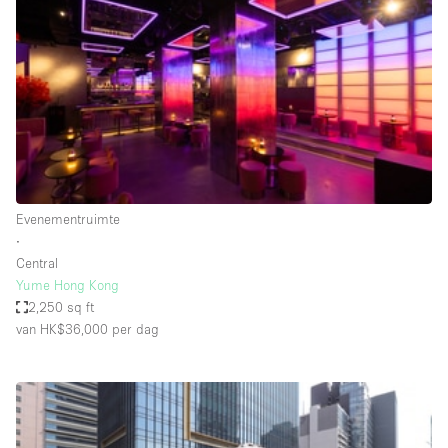
Creatieve ruimte
Dak
Evenementruimte
Foto / Filmstudio
Galerie
Hal
Evenementruimte
Herenhuis / Huis
∙
Central
Kantoorruimte
Yume Hong Kong
Kraampje / Kiosk / Stalletje
2,250 sq ft
van HK$36,000
per dag
Kraampje / Marktkraam
Magazijn
Markt / Festival
Ontvangsthal