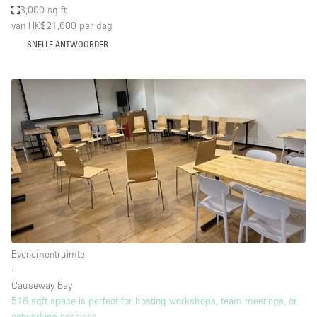
3,000 sq ft
van HK$21,600
per dag
SNELLE ANTWOORDER
Evenementruimte
∙
Causeway Bay
516 sqft space is perfect for hosting workshops, team meetings, or
networking sessions