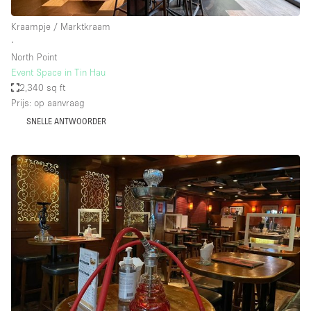
Kraampje / Marktkraam
∙
North Point
Event Space in Tin Hau
2,340 sq ft
Prijs: op aanvraag
SNELLE ANTWOORDER