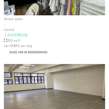
Whitebox / Minimaal
Winkel delen
Verdieping/Toegang:
∙
Central
Souterrain
工作坊空間出租
350 sq ft
Begane grond tuin
van HK$60
per dag
Begane grond straatkant
KEUZE VAN DE MEDEWERKERS
Winkelcentrum
Terras
Boven
Overig