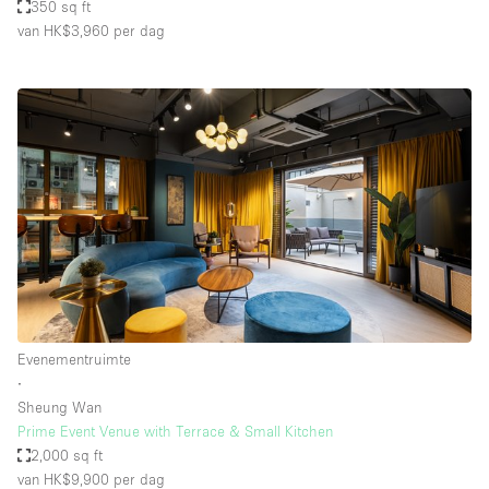
350 sq ft
van HK$3,960
per dag
Evenementruimte
∙
Sheung Wan
Prime Event Venue with Terrace & Small Kitchen
2,000 sq ft
van HK$9,900
per dag