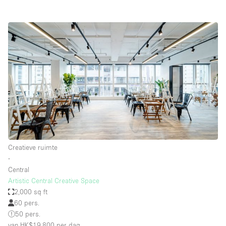
Creatieve ruimte
∙
Central
Artistic Central Creative Space
2,000 sq ft
60 pers.
50 pers.
van HK$19,800
per dag