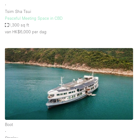
∙
Tsim Sha Tsui
Peaceful Meeting Space in CBD
1,300 sq ft
van HK$6,000
per dag
Boot
∙