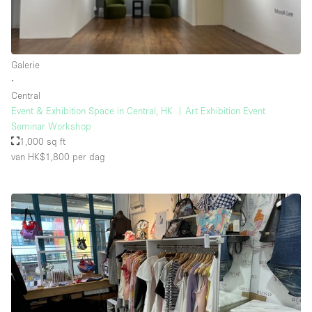
Schitterend uitzicht
Smoking Area
Soundproof
Galerie
∙
Straatniveau
Central
Terrace
Event & Exhibition Space in Central, HK ︳Art Exhibition Event
Seminar Workshop
Toegankelijk voor mensen met handicap
1,000 sq ft
Toiletten
van HK$1,800
per dag
Toonbanken
Tuin
Verlichting
Verwarming
Voorraadkamer
Water Access