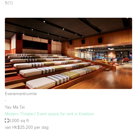
5
(
1
)
Evenementruimte
∙
Yau Ma Tei
Modern Theater/ Event space for rent in Kowloon
4,000 sq ft
van HK$25,200
per dag