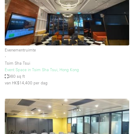
Audio- en videoapparatuur
Auto display
Badkamer
Bar
Begane grond
Evenementruimte
Beveiligingssysteem
∙
Tsim Sha Tsui
Concierge
Event Space in Tsim Sha Tsui, Hong Kong
Daglicht
980 sq ft
van HK$14,400
per dag
Dakterras
Drankvergunning
Elektriciteit
Etalage
Grote entree