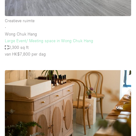
Creatieve ruimte
∙
Wong Chuk Hang
Large Event/ Meeting space in Wong Chuk Hang
2,300 sq ft
van HK$7,800
per dag