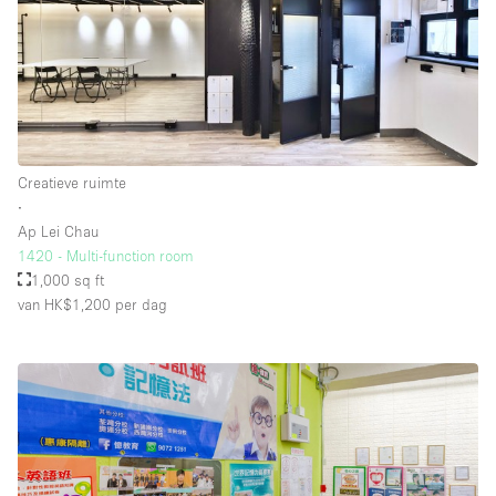
Creatieve ruimte
∙
Ap Lei Chau
1420 - Multi-function room
1,000 sq ft
van HK$1,200
per dag