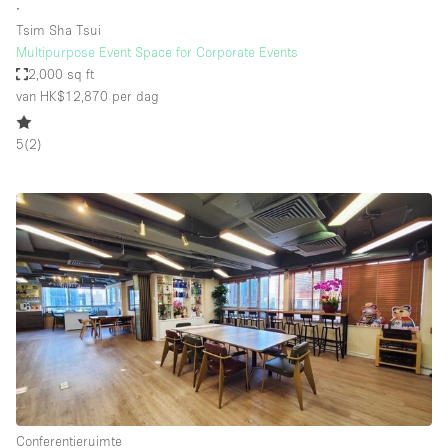
∙
Tsim Sha Tsui
Multipurpose Event Space for Corporate Events
2,000 sq ft
van HK$12,870
per dag
5
(
2
)
Conferentieruimte