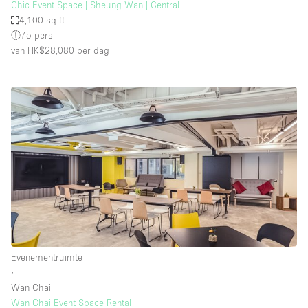
Chic Event Space | Sheung Wan | Central
4,100 sq ft
75 pers.
van HK$28,080
per dag
Evenementruimte
∙
Wan Chai
Wan Chai Event Space Rental