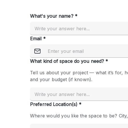
Overige
Salon
Vergaderruimte
Winkel delen
Kenmerken ruimte
Airconditioning
Audio- en videoapparatuur
Badkamer
Begane grond
Concierge
Dakterras
Elektriciteit
Grote entree