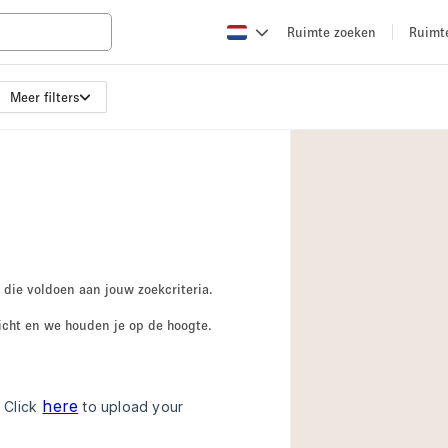
Ruimte zoeken
Ruimt
Meer filters
Appartement / Loft
Boetiek / Winkel
Conferentieruimte
Creatieve ruimte
Evenementruimte
Galerie
 die voldoen aan jouw zoekcriteria.
Herenhuis / Huis
icht en we houden je op de hoogte.
Kraampje / Kiosk / 
Magazijn
Ontvangsthal