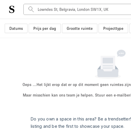
Datums
Prijs per dag
Grootte ruimte
Projecttype
Type ruimte
Advertentieruimte
Atelier / Werkplaats
Boot
Container
Dak
Foto / Filmstudio
Oeps …
Het lijkt erop dat er op dit moment geen ruimtes zijn
Hal
Maar misschien kan ons team je helpen. Stuur een e-mailber
Kantoorruimte
Kraampje / Marktkraam
Markt / Festival