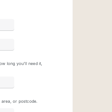
Restaurant / Bar / 
Unieke ruimte
Vrachtwagen
Winkelruimte in w
Animals Friendly
Auto display
Bar
Beveiligingssyste
Daglicht
Drankvergunning
Etalage
Haussmann-stijl