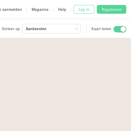
e aanmelden
Magazine
Help
Log in
Registreren
Sorteer op
Aanbevolen
Kaart tonen
Stalletje