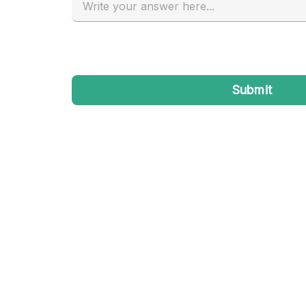
Industrieel
Kantoorbenodigdheden
Kledingrek
Lift
Meubilair
Privé-parkeerplaats
Schitterend uitzicht
Soundproof
Terrace
Toiletten
Tuin
Verwarming
Water Access