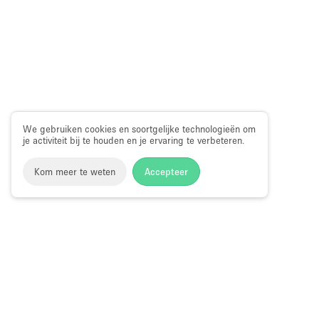
We gebruiken cookies en soortgelijke technologieën om
je activiteit bij te houden en je ervaring te verbeteren.
Kom meer te weten
Accepteer
Storefront
>
Huur een winkelruimte
>
Winkelruimtes in Lo
Winkelruimtes te Huur in Lowndes Stree