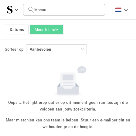
Prijs per dag
HK$0
HK$50,000+
Datums
Meer filters
Sorteer op
Grootte ruimte
Aanbevolen
100 sq ft
5000+ sq ft
~ 13 mensen
~ 650 mensen
Projecttype
Oeps …
Het lijkt erop dat er op dit moment geen ruimtes zijn die
voldoen aan jouw zoekcriteria.
Maar misschien kan ons team je helpen. Stuur een e-mailbericht en
Retail
Showroom
we houden je op de hoogte.
Evenement
Kunst
Eten