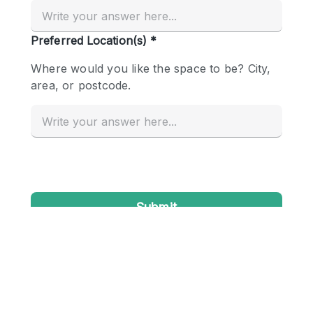
Creatieve ruimte
Dak
Evenementruimte
Foto / Filmstudio
Galerie
Hal
Herenhuis / Huis
Kantoorruimte
Kraampje / Kiosk / Stalletje
Kraampje / Marktkraam
Magazijn
Markt / Festival
Ontvangsthal