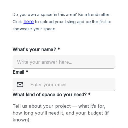
Een
Winkel
Conferentie
Vergadering
Kantoor
fotoshoot
delen
maken
Type ruimte
Advertentieruimte
Appartement / Loft
Atelier / Werkplaats
Boetiek / Winkel
Boot
Conferentieruimte
Container