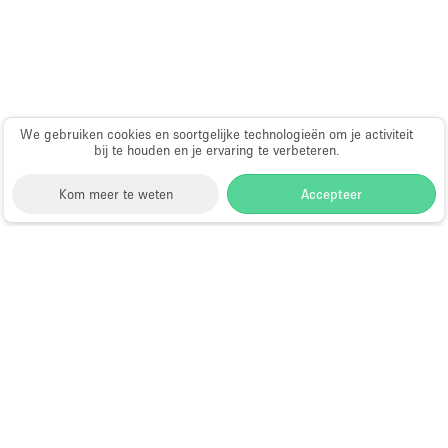
We gebruiken cookies en soortgelijke technologieën om je activiteit
bij te houden en je ervaring te verbeteren.
Kom meer te weten
Accepteer
Storefront
>
Huur een winkelruimte
>
Winkelruimtes
in Miami Beach
Winkelruimtes te Huur in Miami
Beach
Populaire locaties in Miami Beach:
Grote
Commerciele Ruimtes in Miami Beach
;