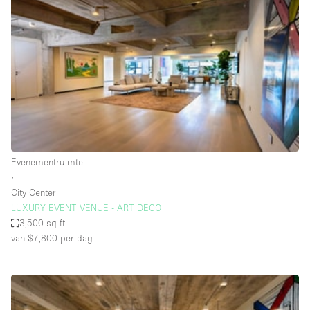
Een
Winkel
Conferentie
Vergadering
Kantoor
fotoshoot
delen
maken
Type ruimte
Evenementruimte
Advertentieruimte
∙
Appartement / Loft
City Center
LUXURY EVENT VENUE - ART DECO
Atelier / Werkplaats
3,500 sq ft
Boetiek / Winkel
van $7,800
per dag
Boot
Conferentieruimte
Container