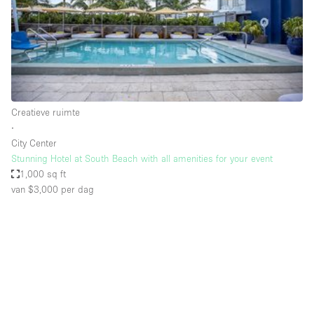
Overige
Restaurant / Bar / Café
Salon
Unieke ruimte
Creatieve ruimte
Vergaderruimte
∙
Vrachtwagen
City Center
Stunning Hotel at South Beach with all amenities for your event
Winkel delen
1,000 sq ft
van $3,000
per dag
Winkelruimte in winkelcentrum
Kenmerken ruimte
Airconditioning
Animals Friendly