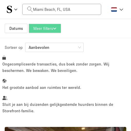
Prijs per dag
$0
$5,000+
Datums
Meer filters
Sorteer op
Grootte ruimte
Aanbevolen
Ongecompliceerde transacties, dus boek zonder zorgen. Wij
100 sq ft
5000+ sq ft
beschermen. We bewaken. We beveiligen.
~ 13 mensen
~ 650 mensen
Het grootste aanbod aan ruimtes ter wereld.
Projecttype
Sluit je aan bij duizenden gelijkgestemde huurders binnen de
Storefront-familie.
Retail
Showroom
Evenement
Kunst
Eten