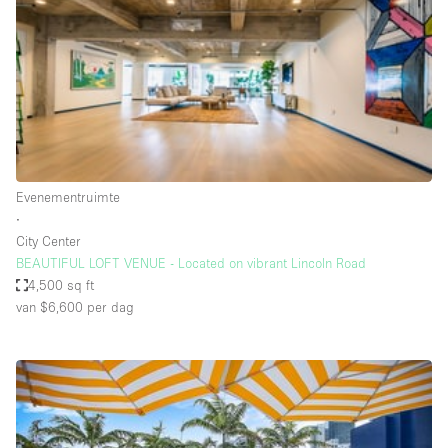
Creatieve ruimte
Dak
Evenementruimte
Foto / Filmstudio
Galerie
Evenementruimte
Hal
∙
Herenhuis / Huis
City Center
BEAUTIFUL LOFT VENUE - Located on vibrant Lincoln Road
Kantoorruimte
4,500 sq ft
Kraampje / Kiosk / Stalletje
van $6,600
per dag
Kraampje / Marktkraam
Magazijn
Markt / Festival
Ontvangsthal