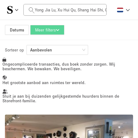
Prijs per dag
$0
$5,000+
Datums
Meer filters
Grootte ruimte
Sorteer op
Aanbevolen
Ongecompliceerde transacties, dus boek zonder zorgen. Wij
100 sq ft
5000+ sq ft
beschermen. We bewaken. We beveiligen.
~ 13 mensen
~ 650 mensen
Het grootste aanbod aan ruimtes ter wereld.
Projecttype
Sluit je aan bij duizenden gelijkgestemde huurders binnen de
Storefront-familie.
Retail
Showroom
Evenement
Kunst
Eten