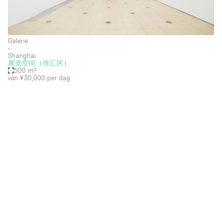
Dak
Evenementruimte
Foto / Filmstudio
Galerie
∙
Galerie
Shanghai
展览空间（徐汇区）
Hal
500 m²
van ¥30,000
per dag
Herenhuis / Huis
Kantoorruimte
Kraampje / Kiosk / Stalletje
Kraampje / Marktkraam
Magazijn
Markt / Festival
Ontvangsthal
Overige