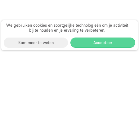
Badkamer
Bar
Begane grond
We gebruiken cookies en soortgelijke technologieën om je activiteit
bij te houden en je ervaring te verbeteren.
Beveiligingssysteem
Kom meer te weten
Accepteer
Concierge
Daglicht
Choose
Ruimte zoeken
Nederlands
a
Dakterras
Directory van dienstverleners
Language
Pop-up winkel openen in
Drankvergunning
Amsterdam: complete gids
Hoe open je een pop-up winkel?
Elektriciteit
Wat is een pop-up winkel?
Showrooms te huur tijdens Paris
Etalage
Fashion Week
Showrooms te huur tijdens New
Grote entree
York Fashion Week
Showroom ruimtes te huur tijdens
Haussmann-stijl
Milan Fashion Week
Showroom ruimtes te huur tijdens
Industrieel
Amsterdam Fashion Week