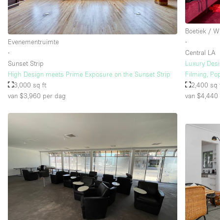
Verdieping/Toegang:
Boetiek / W
Souterrain
Evenementruimte
∙
Begane grond straatkant
∙
Central LA
Sunset Strip
Luxury Desi
Terras
High Design meets Prime Exposure on the Sunset Strip
Filming, Po
Overig
3,000 sq ft
2,400 sq 
van $3,960
per dag
van $4,440