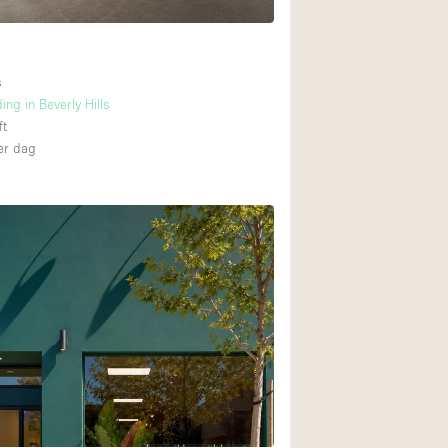
s
ing in Beverly Hills
ft
r dag