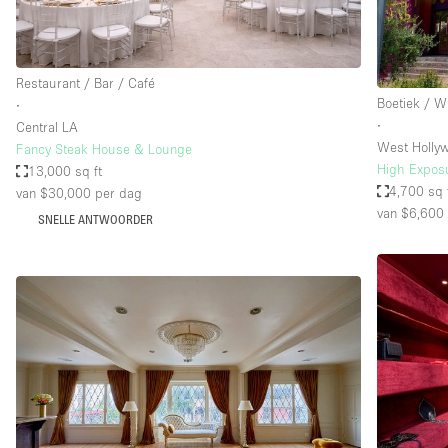
Industrieel
Kantoorbenodigdheden
Restaurant / Bar / Café
Kledingrek
Boetiek / W
∙
Lift
∙
Central LA
West Holly
Fancy Steak House & Lounge
Meubilair
High Expos
13,000 sq ft
Privé-parkeerplaats
4,700 sq 
van $30,000
per dag
van $6,600
SNELLE ANTWOORDER
Schitterend uitzicht
Soundproof
Terrace
Toiletten
Tuin
Verwarming
Water Access