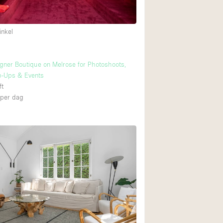
inkel
Begane grond tuin
Winkelcentrum
gner Boutique on Melrose for Photoshoots,
Boven
p-Ups & Events
ft
per dag