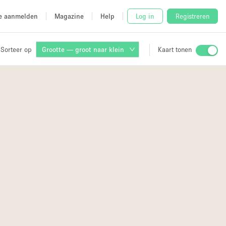
e aanmelden
Magazine
Help
Log in
Registreren
Sorteer op
Grootte — groot naar klein
Kaart tonen
Stalletje