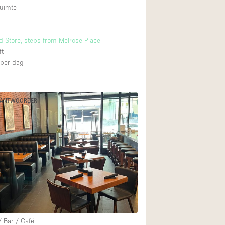
uimte
 Store, steps from Melrose Place
ft
per dag
 ANTWOORDER
/ Bar / Café