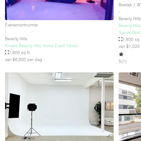
Boetiek / W
∙
Beverly Hill
Evenementruimte
Beverly Hil
∙
Space (Nor
Beverly Hills
1,800 sq 
Private Beverly Hills Home Event Venue
van $1,020
1,800 sq ft
van $6,000
per dag
5
(
1
)