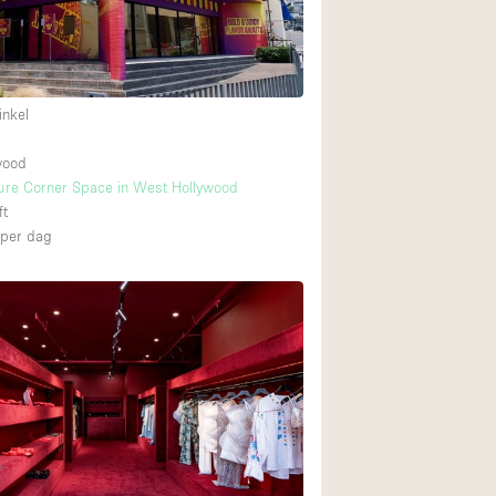
Internet
Keuken
Leefruimte
inkel
Meerdere kamers
wood
Paskamers
ure Corner Space in West Hollywood
RAW
ft
per dag
Smoking Area
Straatniveau
Toegankelijk voor
Toonbanken
Verlichting
Voorraadkamer
Whitebox / Minima