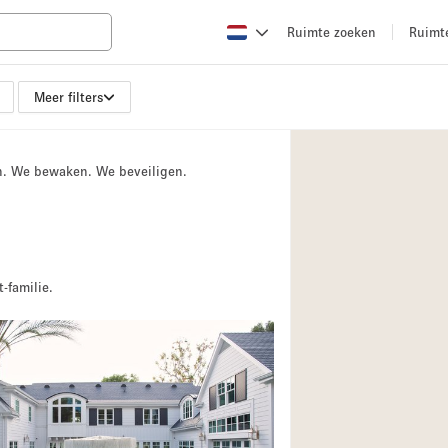
Ruimte zoeken
Ruimt
Meer filters
Appartement / Loft
Boetiek / Winkel
n. We bewaken. We beveiligen.
Conferentieruimte
Creatieve ruimte
Evenementruimte
Galerie
-familie.
Herenhuis / Huis
Kraampje / Kiosk / 
Magazijn
Ontvangsthal