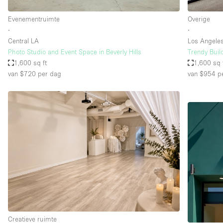
Evenementruimte
Overige
∙
∙
Central LA
Los Angele
Photo Studio and Event Space in Beverly Hills
Trendy Build
1,600 sq ft
1,600 sq 
van $720
per dag
van $954
pe
Creatieve ruimte