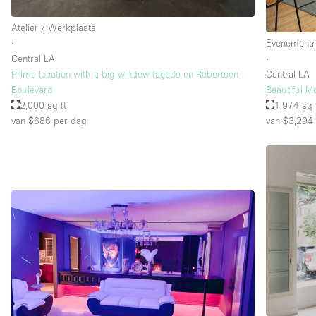
Atelier / Werkplaats
∙
Evenementr
Central LA
∙
Prime location with a big window façade on Robertson
Central LA
Boulevard
Beautiful M
2,000 sq ft
1,974 sq 
van $686
per dag
van $3,294