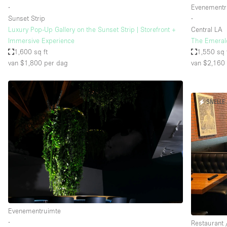
∙
Evenementr
Sunset Strip
∙
Luxury Pop-Up Gallery on the Sunset Strip | Storefront +
Central LA
Immersive Experience
The Emerald
1,600 sq ft
1,550 sq 
van $1,800
per dag
van $2,160
SNELLE
Evenementruimte
∙
Restaurant 