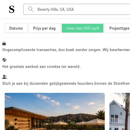
Datums
Prijs per dag
meer dan 500 sq ft
Projecttype
Type ruimte
Advertentieruimte
Atelier / Werkplaats
Ongecompliceerde transacties, dus boek zonder zorgen. Wij bescherme
Boot
Container
Het grootste aanbod aan ruimtes ter wereld.
Dak
Foto / Filmstudio
Sluit je aan bij duizenden gelijkgestemde huurders binnen de Storefront
Hal
Kantoorruimte
Kraampje / Marktkraam
Markt / Festival