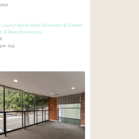
inkel
s
ls Luxury Fashion Retail Showroom & Creative
th & West Showrooms)
ft
per dag