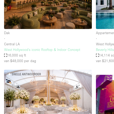
Overige
Salon
Vergaderruimte
Winkel delen
Dak
Appartement
∙
∙
Central LA
West Holly
Kenmerken ruimte
Airconditioning
West Hollywood's iconic Rooftop & Indoor Concept
Beverly Hil
16,000 sq ft
14,114 sq
Audio- en videoapparatuur
van $48,000
per dag
van $21,60
Badkamer
SNELLE ANTWOORDER
Begane grond
Concierge
Dakterras
Elektriciteit
Grote entree