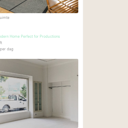
uimte
odern Home Perfect for Productions
ft
per dag