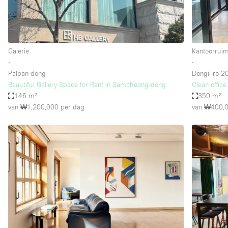
Galerie
Kantoorrui
∙
∙
Palpan-dong
Dongil-ro 20
Beautiful Gallery Space for Rent in Samcheong-dong
Clean office
146 m²
350 m²
van ₩1,200,000
per dag
van ₩400,