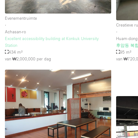
Evenementruimte
Verdieping/Toegang:
Souterrain
∙
Creatieve r
Begane grond straatkant
Achasan-ro
∙
Excellent accessibility building at Konkuk University
Huam-dong
Terras
Station
후암동 복
434 m²
95 m²
Overig
van ₩2,000,000
per dag
van ₩720,