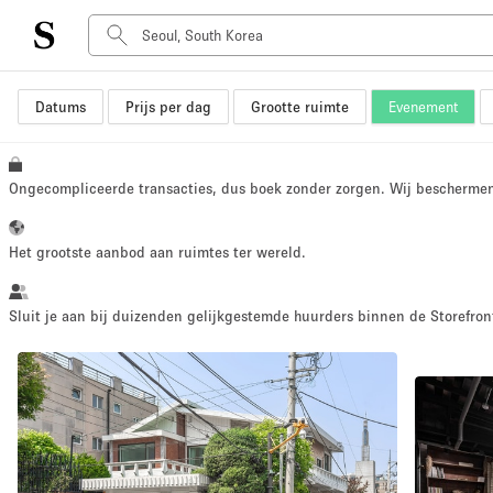
Datums
Prijs per dag
Grootte ruimte
Evenement
Type ruimte
Advertentieruimte
Atelier / Werkplaats
Ongecompliceerde transacties, dus boek zonder zorgen. Wij bescherme
Boot
Container
Het grootste aanbod aan ruimtes ter wereld.
Dak
Foto / Filmstudio
Sluit je aan bij duizenden gelijkgestemde huurders binnen de Storefront
Hal
Kantoorruimte
Kraampje / Marktkraam
Markt / Festival