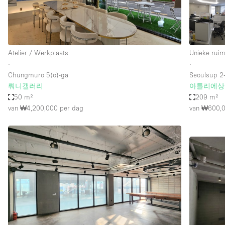
Industrieel
Kantoorbenodigdheden
Kledingrek
Atelier / Werkplaats
Unieke ruim
Lift
∙
∙
Chungmuro 5(o)-ga
Seoulsup 2-
Meubilair
뤄니갤러리
아틀리에상
Privé-parkeerplaats
50 m²
209 m²
van ₩4,200,000
per dag
van ₩600,
Schitterend uitzicht
Soundproof
Terrace
Toiletten
Tuin
Verwarming
Water Access