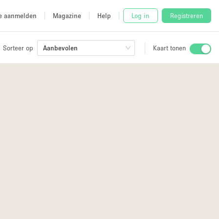
e aanmelden
Magazine
Help
Log in
Registreren
Sorteer op
Aanbevolen
Kaart tonen
Stalletje