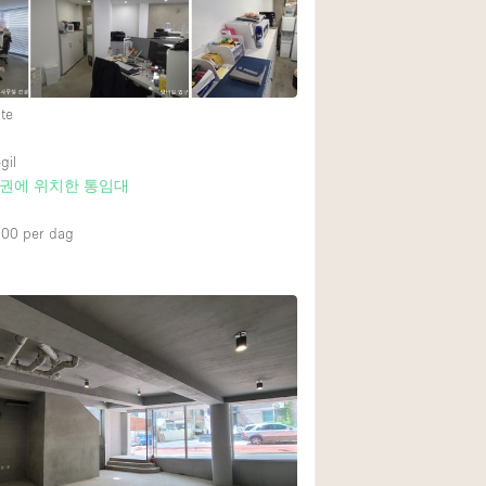
Internet
Keuken
Leefruimte
te
Meerdere kamers
gil
Paskamers
권에 위치한 통임대
RAW
000
per dag
Smoking Area
Straatniveau
Toegankelijk voor
Toonbanken
Verlichting
Voorraadkamer
Whitebox / Minima