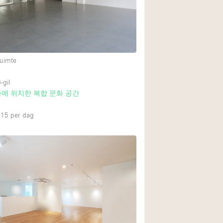
uimte
-gil
에 위치한 복합 문화 공간
715
per dag