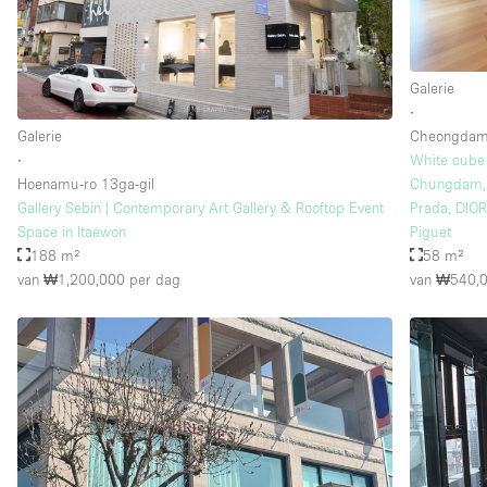
Galerie
∙
Galerie
Cheongdam
∙
White cube g
Hoenamu-ro 13ga-gil
Chungdam, 4
Gallery Sebin | Contemporary Art Gallery & Rooftop Event
Prada, DIOR
Space in Itaewon
Piguet
188 m²
58 m²
van ₩1,200,000
per dag
van ₩540,