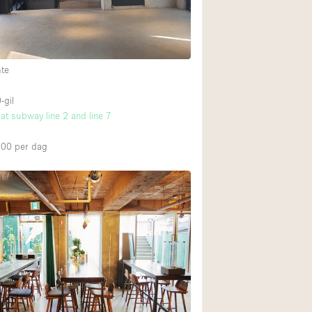
mte
-gil
 at subway line 2 and line 7
000
per dag