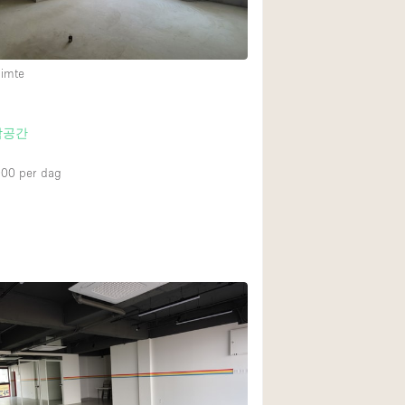
Begane grond tuin
uimte
Winkelcentrum
Boven
합공간
000
per dag