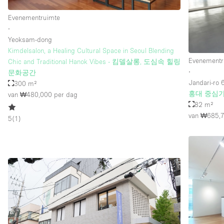
Evenementruimte
∙
Yeoksam-dong
Kimdelsalon, a Healing Cultural Space in Seoul Blending
Evenementr
Chic and Traditional Hanok Vibes - 킴델살롱, 도심속 힐링
∙
문화공간
Jandari-ro 6
300 m²
홍대 중심가
van ₩480,000
per dag
82 m²
van ₩685,
5
(
1
)