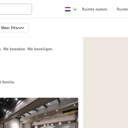
Ruimte zoeken
Ruimt
Meer filters
Appartement / Loft
Boetiek / Winkel
n. We bewaken. We beveiligen.
Conferentieruimte
Creatieve ruimte
Evenementruimte
Galerie
-familie.
Herenhuis / Huis
Kraampje / Kiosk / 
Magazijn
Ontvangsthal