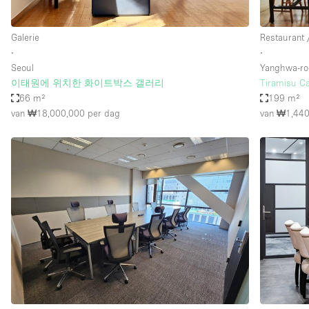
Galerie
Restaurant 
∙
∙
Seoul
Yanghwa-ro 
이태원에 위치한 화이트박스 갤러리
Tiramisu Ca
66 m²
199 m²
van ₩18,000,000
per dag
van ₩1,440