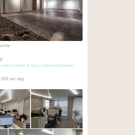
Restaurant / Bar / 
Unieke ruimte
Vrachtwagen
Winkelruimte in w
uimte
Animals Friendly
ng
 within center of Seoul, Hannam/Itaewon
Auto display
Bar
,000
per dag
Beveiligingssyste
Daglicht
Drankvergunning
Etalage
Haussmann-stijl