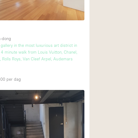
-dong
allery in the most luxurious art district in
 minute walk from Louis Vuitton, Chanel,
, Rolls Roys, Van Cleef Arpel, Audemars
000
per dag