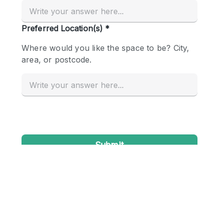
Creatieve ruimte
Dak
Evenementruimte
Foto / Filmstudio
Galerie
Hal
Herenhuis / Huis
Kantoorruimte
Kraampje / Kiosk / Stalletje
Kraampje / Marktkraam
Magazijn
Markt / Festival
Ontvangsthal