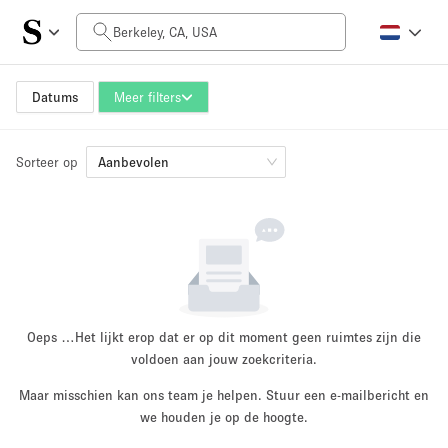
Prijs per dag
$0
$5,000+
Datums
Meer filters
Sorteer op
Grootte ruimte
Aanbevolen
100 sq ft
5000+ sq ft
~ 13 mensen
~ 650 mensen
Projecttype
Oeps …
Het lijkt erop dat er op dit moment geen ruimtes zijn die
voldoen aan jouw zoekcriteria.
Maar misschien kan ons team je helpen. Stuur een e-mailbericht en
Retail
Showroom
we houden je op de hoogte.
Evenement
Kunst
Eten