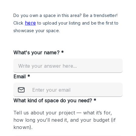
Een
Winkel
Conferentie
Vergadering
Kantoor
fotoshoot
delen
maken
Type ruimte
Advertentieruimte
Appartement / Loft
Atelier / Werkplaats
Boetiek / Winkel
Boot
Conferentieruimte
Container