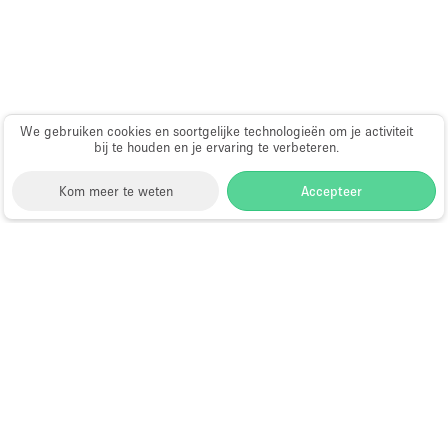
Haussmann-stijl
Industrieel
Internet
Kantoorbenodigdheden
We gebruiken cookies en soortgelijke technologieën om je activiteit
bij te houden en je ervaring te verbeteren.
Keuken
Kledingrek
Kom meer te weten
Accepteer
Leefruimte
Lift
Storefront
>
Evenementenlocatie te Huur
>
Meerdere kamers
Evenementenlocaties & Evenementruimtes in
Berkeley
Meubilair
Evenementenlocaties te Huur in
Paskamers
Berkeley
Privé-parkeerplaats
RAW