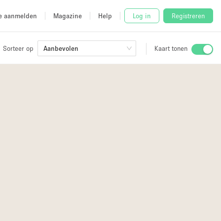
e aanmelden
Magazine
Help
Log in
Registreren
Sorteer op
Aanbevolen
Kaart tonen
Stalletje