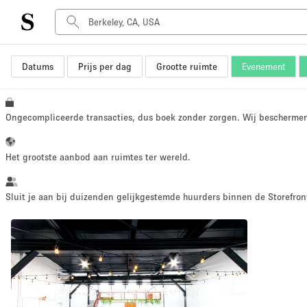
Datums
Prijs per dag
Grootte ruimte
Evenement
Type ruimte
Advertentieruimte
Atelier / Werkplaats
Ongecompliceerde transacties, dus boek zonder zorgen. Wij bescherme
Boot
Container
Het grootste aanbod aan ruimtes ter wereld.
Dak
Foto / Filmstudio
Sluit je aan bij duizenden gelijkgestemde huurders binnen de Storefront
Hal
Kantoorruimte
Kraampje / Marktkraam
Markt / Festival