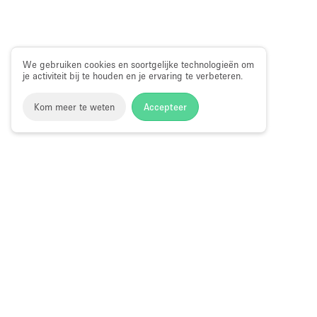
We gebruiken cookies en soortgelijke technologieën om
je activiteit bij te houden en je ervaring te verbeteren.
Kom meer te weten
Accepteer
Storefront
>
Evenementenlocatie te Huur
>
Evenementenloca
Evenementenlocaties te Huur in Berkele
Choose
Ruimte zoek
Nederlands
a
Directory va