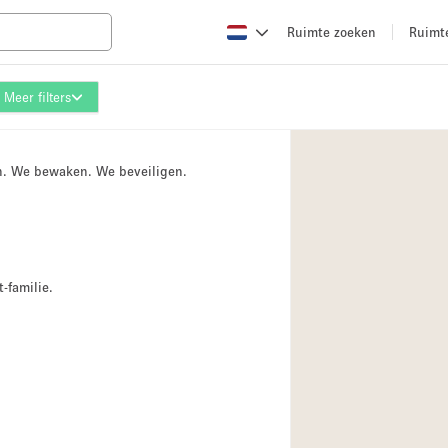
Ruimte zoeken
Ruimt
Meer filters
Appartement / Loft
Boetiek / Winkel
n. We bewaken. We beveiligen.
Conferentieruimte
Creatieve ruimte
Evenementruimte
Galerie
-familie.
Herenhuis / Huis
Kraampje / Kiosk / 
Magazijn
Ontvangsthal