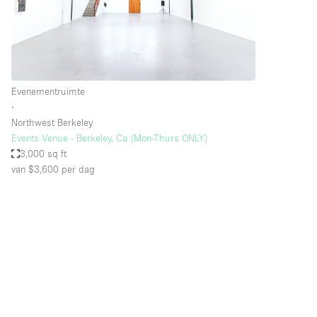
Overige
Salon
Vergaderruimte
Winkel delen
Evenementruimte
∙
Northwest Berkeley
Kenmerken ruimte
Airconditioning
Events Venue - Berkeley, Ca (Mon-Thurs ONLY)
3,000 sq ft
Audio- en videoapparatuur
van $3,600
per dag
Badkamer
Begane grond
Concierge
Dakterras
Elektriciteit
Grote entree