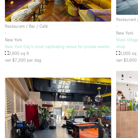
Restaurant 
Restaurant / Bar / Café
∙
∙
New York
New York
West Villag
New York City’s most captivating venue for private events
shop
2,800 sq ft
3,000 sq 
van $7,200
per dag
van $3,600