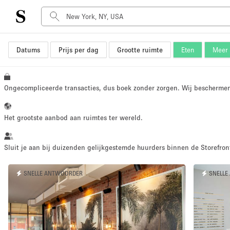
Datums
Prijs per dag
Grootte ruimte
Eten
Meer f
Type ruimte
Advertentieruimte
Atelier / Werkplaats
Ongecompliceerde transacties, dus boek zonder zorgen. Wij bescherme
Boot
Container
Het grootste aanbod aan ruimtes ter wereld.
Dak
Foto / Filmstudio
Sluit je aan bij duizenden gelijkgestemde huurders binnen de Storefront
Hal
SNELLE ANTWOORDER
SNELLE
Kantoorruimte
Kraampje / Marktkraam
Markt / Festival