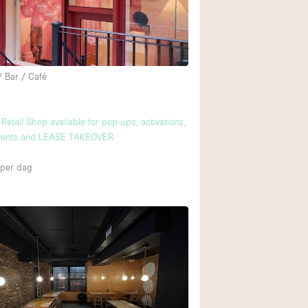
Begane grond tuin
Winkelcentrum
/ Bar / Café
Boven
etail Shop available for pop-ups, activations,
vents and LEASE TAKEOVER
per dag