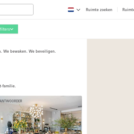
Ruimte zoeken
Ruimt
ilters
Appartement / Loft
Boetiek / Winkel
n. We bewaken. We beveiligen.
Conferentieruimte
Creatieve ruimte
Evenementruimte
Galerie
-familie.
Herenhuis / Huis
 ANTWOORDER
Kraampje / Kiosk / 
Magazijn
Ontvangsthal