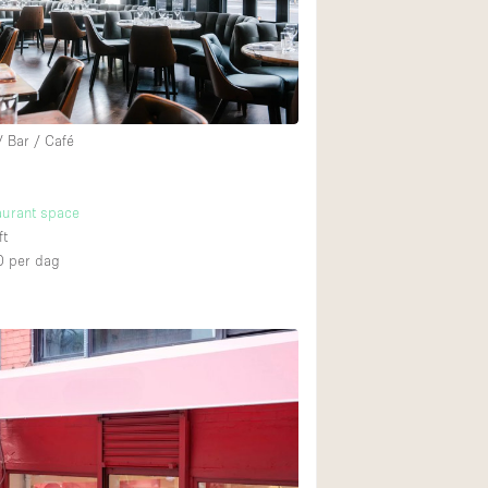
Internet
Keuken
Leefruimte
Meerdere kamers
/ Bar / Café
Paskamers
RAW
aurant space
ft
Smoking Area
0
per dag
Straatniveau
Toegankelijk voor
Toonbanken
Verlichting
Voorraadkamer
Whitebox / Minima