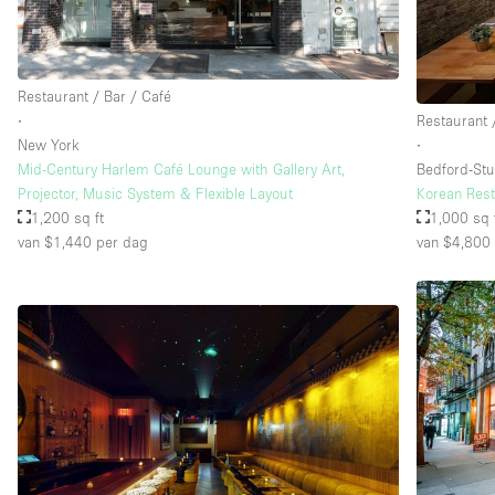
Restaurant / Bar / Café
∙
Restaurant 
New York
∙
Mid-Century Harlem Café Lounge with Gallery Art,
Bedford-Stu
Projector, Music System & Flexible Layout
Korean Resta
1,200 sq ft
1,000 sq 
van $1,440
per dag
van $4,800