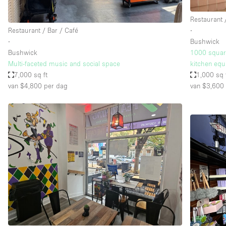
Restaurant 
Restaurant / Bar / Café
∙
∙
Bushwick
Bushwick
1000 square
Multi-faceted music and social space
kitchen eq
7,000 sq ft
1,000 sq 
van $4,800
per dag
van $3,600