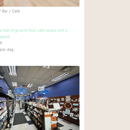
/ Bar / Café
 feet of ground floor cafe space and a
uipped
ft
per dag