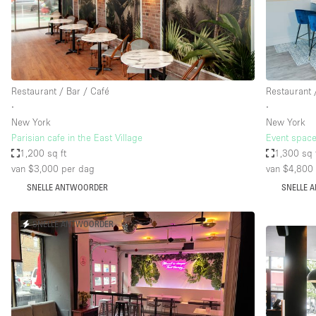
Overige
Salon
Vergaderruimte
Winkel delen
Restaurant / Bar / Café
Restaurant 
∙
∙
New York
New York
Kenmerken ruimte
Airconditioning
Parisian cafe in the East Village
Event space
1,200 sq ft
1,300 sq 
Audio- en videoapparatuur
van $3,000
per dag
van $4,800
Badkamer
SNELLE ANTWOORDER
SNELLE 
Begane grond
SNELLE ANTWOORDER
Concierge
Dakterras
Elektriciteit
Grote entree