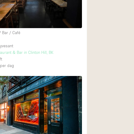
/ Bar / Café
yvesant
urant & Bar in Clinton Hill, BK
ft
per dag