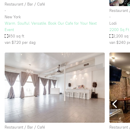
Restaurant / Bar / Café
∙
Restaurant 
New York
∙
Warm. Soulful. Versatile. Book Our Cafe for Your Next
Lodi
Event
2200 Sq Ft 
450 sq ft
2,200 sq 
van $720
per dag
van $240
pe
Restaurant / Bar / Café
Restaurant 