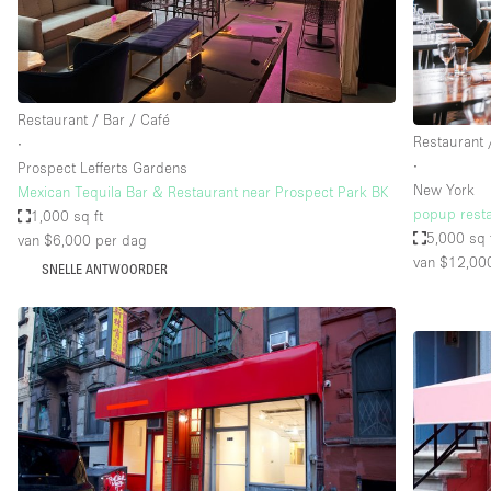
Industrieel
Kantoorbenodigdheden
Kledingrek
Restaurant / Bar / Café
Lift
Restaurant 
∙
∙
Prospect Lefferts Gardens
Meubilair
New York
Mexican Tequila Bar & Restaurant near Prospect Park BK
Privé-parkeerplaats
popup rest
1,000 sq ft
5,000 sq 
van $6,000
per dag
Schitterend uitzicht
van $12,00
SNELLE ANTWOORDER
Soundproof
Terrace
Toiletten
Tuin
Verwarming
Water Access