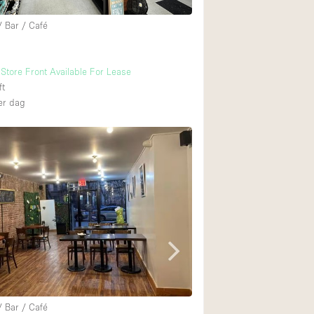
/ Bar / Café
Store Front Available For Lease
ft
r dag
/ Bar / Café