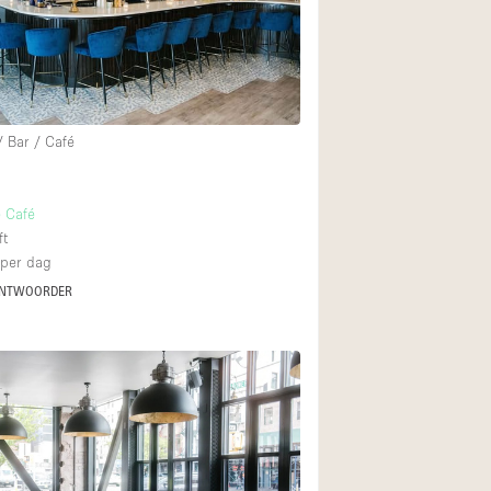
Restaurant / Bar / 
Unieke ruimte
Vrachtwagen
Winkelruimte in w
/ Bar / Café
Animals Friendly
 Café
ft
Auto display
per dag
Bar
ANTWOORDER
Beveiligingssyste
Daglicht
Drankvergunning
Etalage
Haussmann-stijl