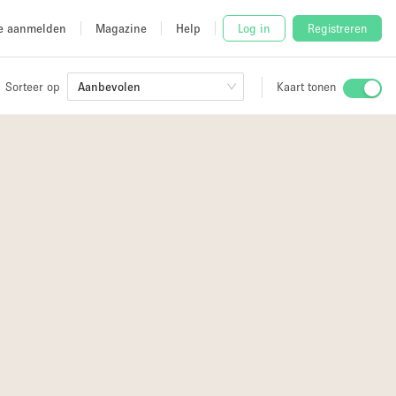
e aanmelden
Magazine
Help
Log in
Registreren
Sorteer op
Aanbevolen
Kaart tonen
Stalletje
3