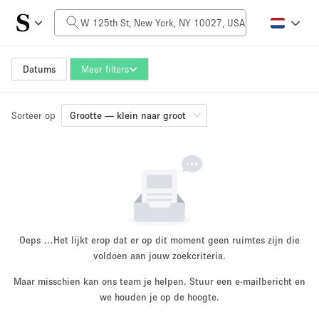
Prijs per dag
$0
$5,000+
Datums
Meer filters
Sorteer op
Grootte ruimte
Grootte — klein naar groot
100 sq ft
3000 sq ft
~ 13 mensen
~ 390 mensen
Projecttype
Oeps …
Het lijkt erop dat er op dit moment geen ruimtes zijn die
voldoen aan jouw zoekcriteria.
Maar misschien kan ons team je helpen. Stuur een e-mailbericht en
Retail
Showroom
we houden je op de hoogte.
Evenement
Kunst
Eten