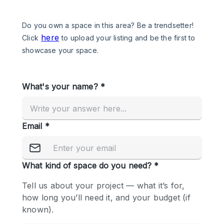
Een
Winkel
Conferentie
Vergadering
Kantoor
fotoshoot
delen
maken
Type ruimte
Advertentieruimte
Appartement / Loft
Atelier / Werkplaats
Boetiek / Winkel
Boot
Conferentieruimte
Container