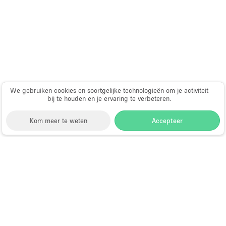
Haussmann-stijl
Industrieel
Internet
Kantoorbenodigdheden
Keuken
We gebruiken cookies en soortgelijke technologieën om je activiteit
Kledingrek
bij te houden en je ervaring te verbeteren.
Leefruimte
Kom meer te weten
Accepteer
Lift
Meerdere kamers
Storefront
>
Evenementenlocatie te Huur
>
Meubilair
Evenementenlocaties & Evenementruimtes in New
Paskamers
York
>
Evenementenlocaties & Evenementruimtes in
Haarlem, New York
>
Evenementenlocaties &
Privé-parkeerplaats
Evenementruimtes in 125th Street, New York
RAW