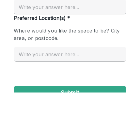
Creatieve ruimte
Dak
Evenementruimte
Foto / Filmstudio
Galerie
Hal
Herenhuis / Huis
Kantoorruimte
Kraampje / Kiosk / Stalletje
Kraampje / Marktkraam
Magazijn
Markt / Festival
Ontvangsthal