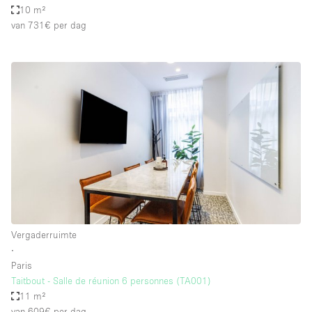
10 m²
van 731€
per dag
Vergaderruimte
∙
Paris
Taitbout - Salle de réunion 6 personnes (TA001)
11 m²
van 609€
per dag