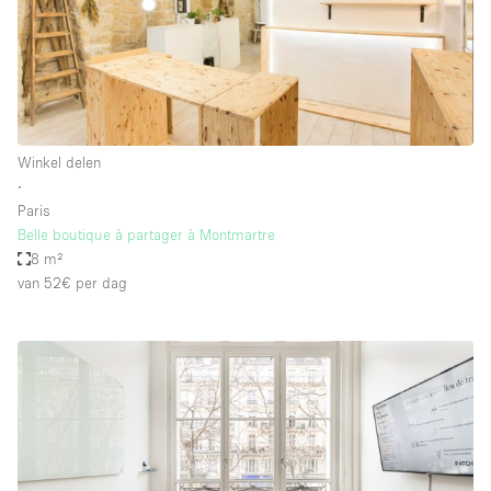
Winkel delen
∙
Paris
Belle boutique à partager à Montmartre
8 m²
van 52€
per dag