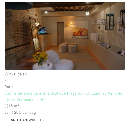
Winkel delen
∙
Paris
Cabine de soins dans une Boutique Flagship - Du Lundi au Vendredi
- Saint-Germain-des-Prés
15 m²
van 120€
per dag
SNELLE ANTWOORDER