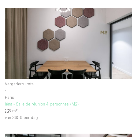
Vergaderruimte
∙
Paris
Iéna - Salle de réunion 4 personnes (M2)
3 m²
van 365€
per dag