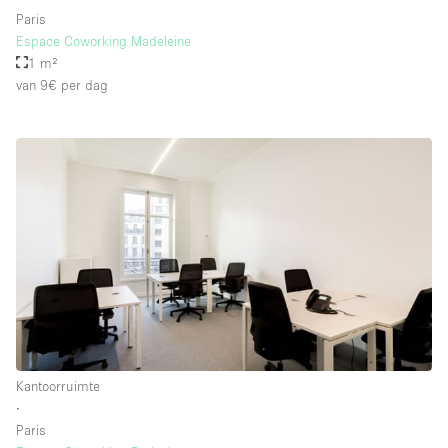
Paris
Espace Coworking Madeleine
1 m²
van 9€
per dag
Kantoorruimte
∙
Paris