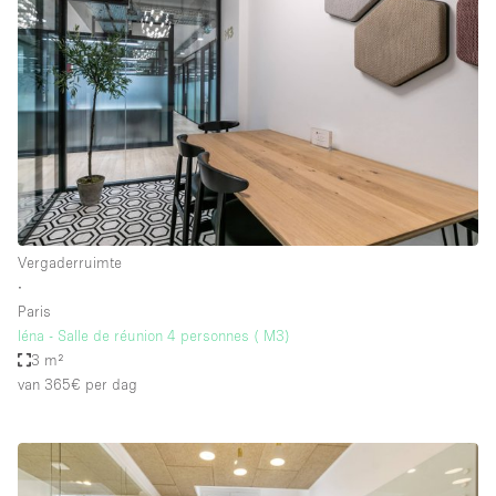
Vergaderruimte
∙
Paris
Iéna - Salle de réunion 4 personnes ( M3)
3 m²
van 365€
per dag