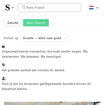
Prijs per dag
0€
5.000€+
Datums
Meer filters
Sorteer op
Grootte ruimte
Grootte — klein naar groot
Ongecompliceerde transacties, dus boek zonder zorgen. Wij
10 m²
1000+ m²
beschermen. We bewaken. We beveiligen.
~ 13 mensen
~ 1300 mensen
Het grootste aanbod aan ruimtes ter wereld.
Projecttype
Sluit je aan bij duizenden gelijkgestemde huurders binnen de
Storefront-familie.
Retail
Showroom
Evenement
Kunst
Eten