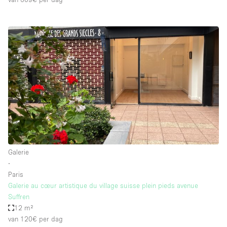
Galerie
∙
Paris
Galerie au cœur artistique du village suisse plein pieds avenue
Suffren
12 m²
van 120€
per dag