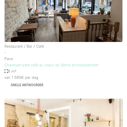
Restaurant / Bar / Café
∙
Paris
Charmant petit café au coeur du 9ème arrondissement
8 m²
van 1.560€
per dag
SNELLE ANTWOORDER