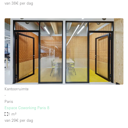
van 38€
per dag
Kantoorruimte
∙
Paris
Espace Coworking Paris 8
1 m²
van 29€
per dag