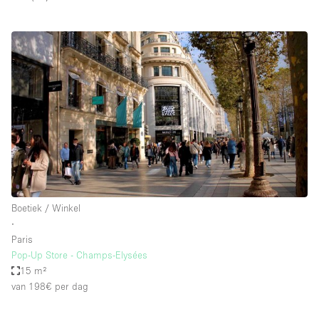
Boetiek / Winkel
∙
Paris
Pop-Up Store - Champs-Elysées
15 m²
van 198€
per dag