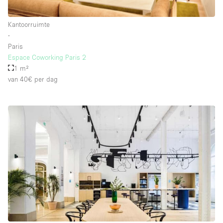
Schitterend uitzicht
Smoking Area
Kantoorruimte
∙
Soundproof
Paris
Espace Coworking Paris 2
Straatniveau
1 m²
Terrace
van 40€
per dag
Toegankelijk voor mensen met handicap
Toiletten
Toonbanken
Tuin
Verlichting
Verwarming
Voorraadkamer
Water Access