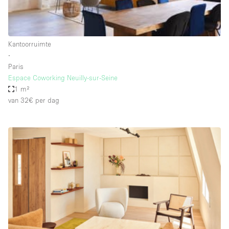
Haussmann-stijl
Industrieel
Internet
Kantoorruimte
∙
Kantoorbenodigdheden
Paris
Keuken
Espace Coworking Neuilly-sur-Seine
1 m²
Kledingrek
van 32€
per dag
Leefruimte
Lift
Meerdere kamers
Meubilair
Paskamers
Privé-parkeerplaats
RAW