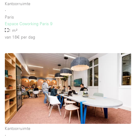
Kantoorruimte
Whitebox / Minimaal
∙
Paris
Espace Coworking Paris 9
Verdieping/Toegang:
1 m²
van 18€
per dag
Souterrain
Begane grond tuin
Begane grond straatkant
Winkelcentrum
Terras
Boven
Overig
Kantoorruimte
∙