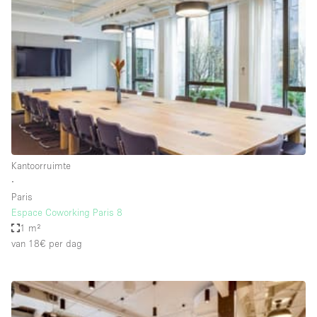
Een
Winkel
Conferentie
Vergadering
Kantoor
fotoshoot
delen
maken
Type ruimte
Kantoorruimte
Advertentieruimte
∙
Appartement / Loft
Paris
Espace Coworking Paris 8
Atelier / Werkplaats
1 m²
Boetiek / Winkel
van 18€
per dag
Boot
Conferentieruimte
Container