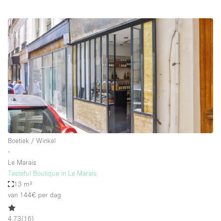
Boetiek / Winkel
∙
Le Marais
Tasteful Boutique in Le Marais
13 m²
van 144€
per dag
4.73
(
16
)