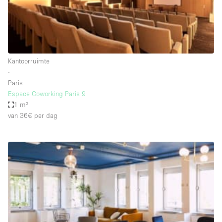
Audio- en videoapparatuur
Auto display
Badkamer
Bar
Kantoorruimte
∙
Begane grond
Paris
Beveiligingssysteem
Espace Coworking Paris 9
1 m²
Concierge
van 36€
per dag
Daglicht
Dakterras
Drankvergunning
Elektriciteit
Etalage
Grote entree