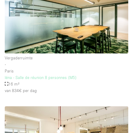
Vergaderruimte
∙
Paris
Iéna - Salle de réunion 8 personnes (M5)
16 m²
van 834€
per dag