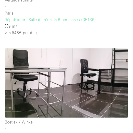
Vergaderruimte
∙
Paris
République - Salle de réunion 6 personnes (RE136)
9 m²
van 548€
per dag
Boetiek / Winkel
∙