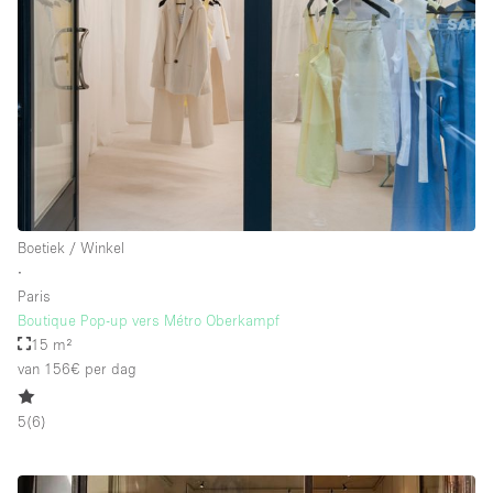
Boetiek / Winkel
∙
Paris
Boutique Pop-up vers Métro Oberkampf
15 m²
van 156€
per dag
5
(
6
)