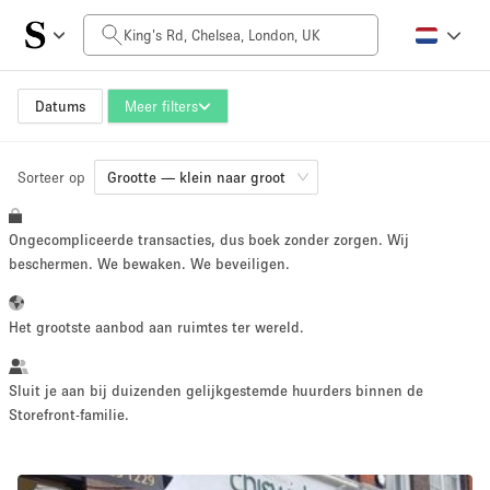
Prijs per dag
£0
£5,000+
Datums
Meer filters
Sorteer op
Grootte ruimte
Grootte — klein naar groot
Ongecompliceerde transacties, dus boek zonder zorgen. Wij
100 sq ft
1500 sq ft
beschermen. We bewaken. We beveiligen.
~ 13 mensen
~ 195 mensen
Het grootste aanbod aan ruimtes ter wereld.
Projecttype
Sluit je aan bij duizenden gelijkgestemde huurders binnen de
Storefront-familie.
Retail
Showroom
Evenement
Kunst
Eten