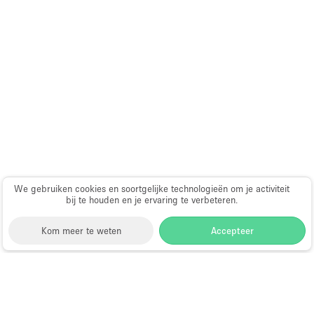
Audio- en videoapparatuur
Auto display
Badkamer
Bar
Begane grond
Beveiligingssysteem
Concierge
Daglicht
We gebruiken cookies en soortgelijke technologieën om je activiteit
bij te houden en je ervaring te verbeteren.
Dakterras
Drankvergunning
Kom meer te weten
Accepteer
Elektriciteit
Etalage
Storefront
>
Huur een winkelruimte
>
Winkelruimtes
Grote entree
in Londen
>
Winkelruimtes in Chelsea, Londen
>