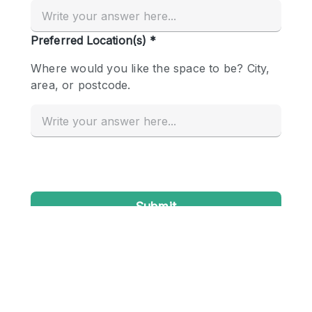
Creatieve ruimte
Dak
Evenementruimte
Foto / Filmstudio
Galerie
Hal
Herenhuis / Huis
Kantoorruimte
Kraampje / Kiosk / Stalletje
Kraampje / Marktkraam
Magazijn
Markt / Festival
Ontvangsthal