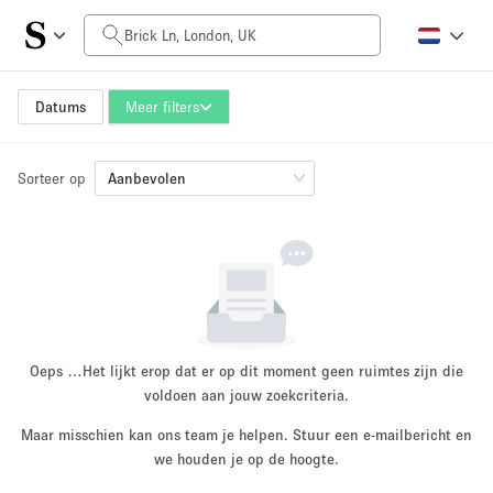
Prijs per dag
£0
£5,000+
Datums
Meer filters
Sorteer op
Grootte ruimte
Aanbevolen
100 sq ft
5000+ sq ft
~ 13 mensen
~ 650 mensen
Projecttype
Oeps …
Het lijkt erop dat er op dit moment geen ruimtes zijn die
voldoen aan jouw zoekcriteria.
Maar misschien kan ons team je helpen. Stuur een e-mailbericht en
Retail
Showroom
we houden je op de hoogte.
Evenement
Kunst
Eten