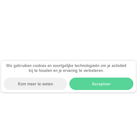
We gebruiken cookies en soortgelijke technologieën om je activiteit
bij te houden en je ervaring te verbeteren.
Kom meer te weten
Accepteer
Storefront
>
Evenementenlocatie te Huur
>
Evenementenlocaties & Evenementruimtes in Londen
>
Evenementenlocaties & Evenementruimtes in
Shoreditch, Londen
>
Evenementenlocaties &