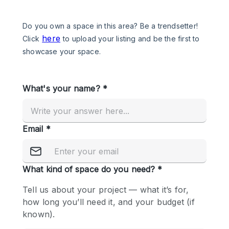
Een
Winkel
Conferentie
Vergadering
Kantoor
fotoshoot
delen
maken
Type ruimte
Advertentieruimte
Appartement / Loft
Atelier / Werkplaats
Boetiek / Winkel
Boot
Conferentieruimte
Container