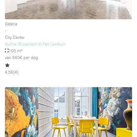
Whitebox / Minimaal
Galerie
Verdieping/Toegang:
∙
City Center
Souterrain
Ruime Showroom In Het Centrum
100 m²
Begane grond tuin
van 540€
per dag
Begane grond straatkant
Winkelcentrum
4.56
(
4
)
Terras
Boven
Overig