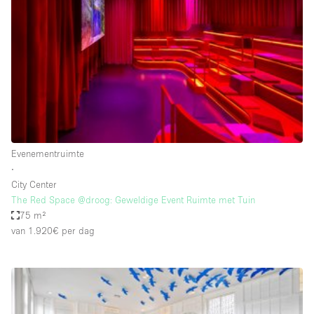
Creatieve ruimte
Dak
Evenementruimte
Foto / Filmstudio
Galerie
Hal
Evenementruimte
Herenhuis / Huis
∙
City Center
Kantoorruimte
The Red Space @droog: Geweldige Event Ruimte met Tuin
Kraampje / Kiosk / Stalletje
75 m²
van 1.920€
per dag
Kraampje / Marktkraam
Magazijn
Markt / Festival
Ontvangsthal