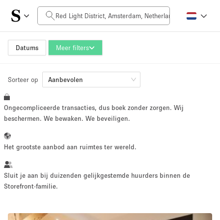
Prijs per dag
0€
5.000€+
Datums
Meer filters
Sorteer op
Grootte ruimte
Aanbevolen
Ongecompliceerde transacties, dus boek zonder zorgen. Wij
10 m²
500+ m²
beschermen. We bewaken. We beveiligen.
~ 13 mensen
~ 650 mensen
Het grootste aanbod aan ruimtes ter wereld.
Projecttype
Sluit je aan bij duizenden gelijkgestemde huurders binnen de
Storefront-familie.
Retail
Showroom
Evenement
Kunst
Eten