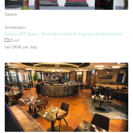
Galerie
∙
Amsterdam
Unique ART Space - Short term rental for Pop Ups and Exhibitions
20 m²
van 240€
per dag