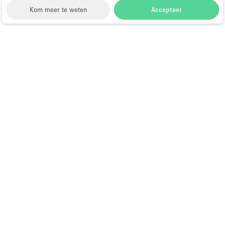
Kom meer te weten
Accepteer
Storefront
>
Evenementenlocatie te Huur
>
Evenementenlocaties & Evenementruimtes in
Amsterdam
>
Evenementenlocaties &
Evenementruimtes in Wallen, Amsterdam
Evenementenlocaties te Huur in
Wallen, Amsterdam
Choose
Ruimte zoeken
Nederlands
a
Directory van dienstverleners
Language
Pop-up winkel openen in
Amsterdam: complete gids
Hoe open je een pop-up winkel?
Wat is een pop-up winkel?