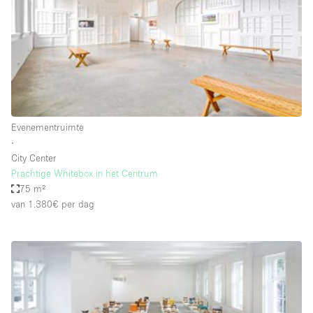
Overige
Restaurant / Bar / Café
Salon
Unieke ruimte
Vergaderruimte
Evenementruimte
Vrachtwagen
∙
City Center
Winkel delen
Prachtige Whitebox in het Centrum
75 m²
Winkelruimte in winkelcentrum
van 1.380€
per dag
Kenmerken ruimte
Airconditioning
Animals Friendly