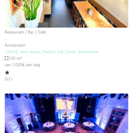
Haussmann-stijl
Industrieel
Internet
Restaurant / Bar / Café
Kantoorbenodigdheden
∙
Keuken
Amsterdam
100m2, open space, Historic City Center, Amsterdam
Kledingrek
100 m²
van 1.020€
per dag
Leefruimte
Lift
5
(
1
)
Meerdere kamers
Meubilair
Paskamers
Privé-parkeerplaats
RAW