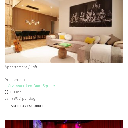
Een
Winkel
Conferentie
Vergadering
Kantoor
fotoshoot
delen
maken
Type ruimte
Appartement / Loft
Advertentieruimte
∙
Appartement / Loft
Amsterdam
Loft Amsterdam Dam Square
Atelier / Werkplaats
100 m²
Boetiek / Winkel
van 780€
per dag
SNELLE ANTWOORDER
Boot
Conferentieruimte
Container