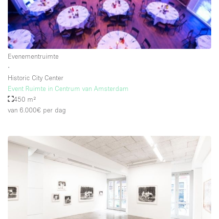
Schitterend uitzicht
Smoking Area
Soundproof
Evenementruimte
Straatniveau
∙
Terrace
Historic City Center
Event Ruimte in Centrum van Amsterdam
Toegankelijk voor mensen met handicap
450 m²
Toiletten
van 6.000€
per dag
Toonbanken
Tuin
Verlichting
Verwarming
Voorraadkamer
Water Access