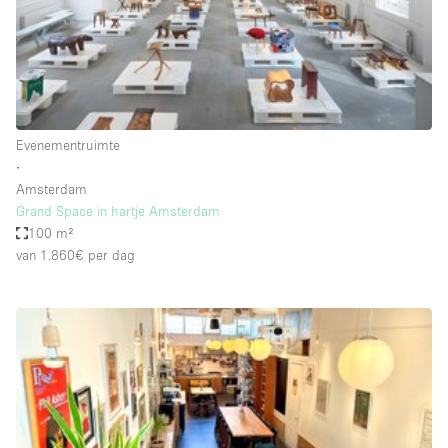
Audio- en videoapparatuur
Auto display
Badkamer
Bar
Evenementruimte
Begane grond
∙
Beveiligingssysteem
Amsterdam
Grand Space in hartje Amsterdam
Concierge
100 m²
Daglicht
van 1.860€
per dag
Dakterras
Drankvergunning
Elektriciteit
Etalage
Grote entree