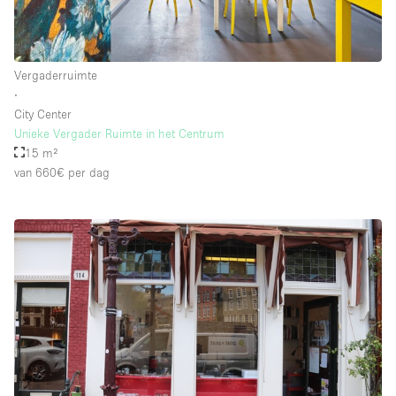
Vergaderruimte
∙
City Center
Unieke Vergader Ruimte in het Centrum
15 m²
van 660€
per dag