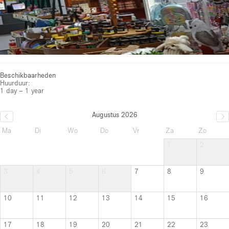
Beschikbaarheden
Huurduur:
1 day – 1 year
Augustus 2026
Ma
Di
Wo
Do
Vr
Za
Zo
1
2
3
4
5
6
7
8
9
10
11
12
13
14
15
16
17
18
19
20
21
22
23