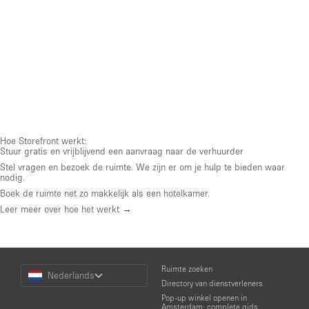
Hoe Storefront werkt:
Stuur gratis en vrijblijvend een aanvraag naar de verhuurder
Stel vragen en bezoek de ruimte. We zijn er om je hulp te bieden waar
nodig.
Boek de ruimte net zo makkelijk als een hotelkamer.
Leer meer over hoe het werkt →
Choose
Ruimte zoeken
Nederlands
a
Directory van dienstverleners
Language
Pop-up winkel openen in
Amsterdam: complete gids