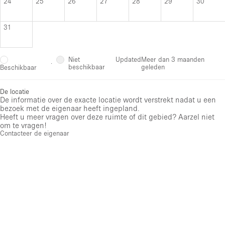
24
25
26
27
28
29
30
31
Niet
Updated
Meer dan 3 maanden
·
beschikbaar
geleden
Beschikbaar
De locatie
De informatie over de exacte locatie wordt verstrekt nadat u een
bezoek met de eigenaar heeft ingepland.
Heeft u meer vragen over deze ruimte of dit gebied? Aarzel niet
om te vragen!
Contacteer de eigenaar