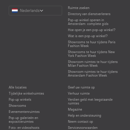
Choose
Ruimte zoeken
Nederlands
a
Directory van dienstverleners
Language
Pop-up winkel openen in
Amsterdam: complete gids
Hoe open je een pop-up winkel?
Wat is een pop-up winkel?
Showrooms te huur tijdens Paris
Fashion Week
Showrooms te huur tijdens New
York Fashion Week
Showroom ruimtes te huur tijdens
Milan Fashion Week
Showroom ruimtes te huur tijdens
Amsterdam Fashion Week
Alle locaties
Geef uw ruimte op
Tijdelijke winkelruimtes
Verhuur ruimte
Pop-up winkels
Verdien geld met leegstaande
ruimtes
Showrooms
Magazine
Evenementenruimtes
Help en ondersteuning
Pop-up galerieën en
expositieruimtes
Neem contact op
Foto- en videoshoots
Servicevoorwaarden