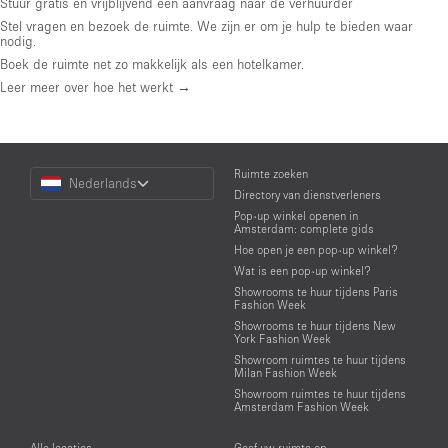
Stuur gratis en vrijblijvend een aanvraag naar de verhuurder
Stel vragen en bezoek de ruimte. We zijn er om je hulp te bieden waar
nodig.
Boek de ruimte net zo makkelijk als een hotelkamer.
Leer meer over hoe het werkt →
Choose
Ruimte zoeken
Nederlands
a
Directory van dienstverleners
Language
Pop-up winkel openen in
Amsterdam: complete gids
Hoe open je een pop-up winkel?
Wat is een pop-up winkel?
Showrooms te huur tijdens Paris
Fashion Week
Showrooms te huur tijdens New
York Fashion Week
Showroom ruimtes te huur tijdens
Milan Fashion Week
Showroom ruimtes te huur tijdens
Amsterdam Fashion Week
Alle locaties
Geef uw ruimte op