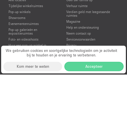
Tijdelijke winkelruimtes
Verhuur ruimte
Pop-up winkels
Verdien geld met leegstaande
ruimtes
Showrooms
Magazine
Evenementenruimtes
Help en ondersteuning
Pop-up galerieën en
expositieruimtes
Neem contact op
Foto- en videoshoots
Servicevoorwaarden
Huur een pop-up winkel in
Privacy
Amsterdam
We gebruiken cookies en soortgelijke technologieën om je activiteit
bij te houden en je ervaring te verbeteren.
Huur een showroom in Amsterdam
Huur een evenementenruimte in
Amsterdam
Kom meer te weten
Accepteer
Huur een galerie in Amsterdam
Huur een ruimte voor een video- of
fotoshoot in Amsterdam