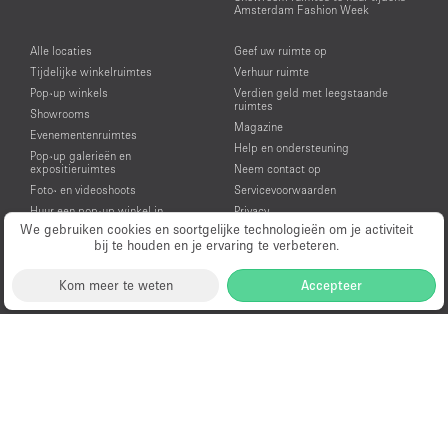
Amsterdam Fashion Week
Alle locaties
Geef uw ruimte op
Tijdelijke winkelruimtes
Verhuur ruimte
Pop-up winkels
Verdien geld met leegstaande
ruimtes
Showrooms
Magazine
Evenementenruimtes
Help en ondersteuning
Pop-up galerieën en
expositieruimtes
Neem contact op
Foto- en videoshoots
Servicevoorwaarden
Huur een pop-up winkel in
Privacy
Amsterdam
We gebruiken cookies en soortgelijke technologieën om je activiteit
bij te houden en je ervaring te verbeteren.
Huur een showroom in Amsterdam
Huur een evenementenruimte in
Amsterdam
Kom meer te weten
Accepteer
Huur een galerie in Amsterdam
Huur een ruimte voor een video- of
fotoshoot in Amsterdam