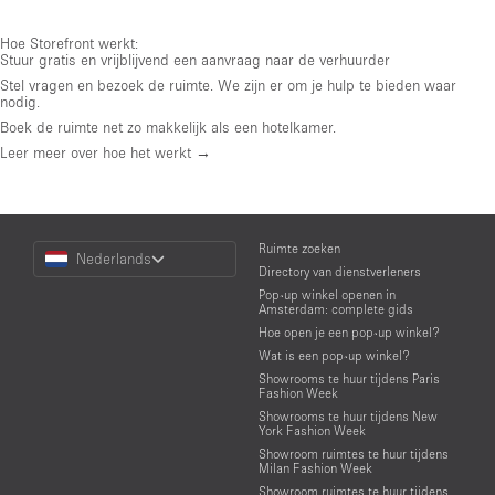
Hoe Storefront werkt:
Stuur gratis en vrijblijvend een aanvraag naar de verhuurder
Stel vragen en bezoek de ruimte. We zijn er om je hulp te bieden waar
nodig.
Boek de ruimte net zo makkelijk als een hotelkamer.
Leer meer over hoe het werkt →
Choose
Ruimte zoeken
Nederlands
a
Directory van dienstverleners
Language
Pop-up winkel openen in
Amsterdam: complete gids
Hoe open je een pop-up winkel?
Wat is een pop-up winkel?
Showrooms te huur tijdens Paris
Fashion Week
Showrooms te huur tijdens New
York Fashion Week
Showroom ruimtes te huur tijdens
Milan Fashion Week
Showroom ruimtes te huur tijdens